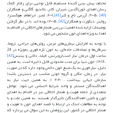
مختلف پیش بینی کننده مستقیم قابل توجهی برای رفتار کمک
رسان اهدای خون(گدین، شیران، کانر، بلاندیو، گاگنی و همکاران
[40]
،۲۰۰۵، آررمی تاج و کنر
[41]
،۲۰۰۱، لمنز، ابراهام، هوکسترا،
روایتر، دیکورت و همکاران
[42]
،۲۰۰۵) بوده اند. با در نظر گرفتن
توضیحات ارایه شده اهمیت بررسی هنجارهای اخلاقی در اقدام به
اهدا به ویژه اهدای خون مشخص می شود.
با توجه به افزایش بیماری‌های مزمن، روش‌های جراحی، تروما،
سرطان‌ها و تصادفات جاده‌ای، به خون تازه فوری به‌ویژه در 24
ساعت اول درمان نیاز است(روبرتس، فیلد، دلانی و بیتیس
[43]
،۲۰۱۶). خون تنها برای مدت محدودی قابل ذخیره است. به همین
دلیل، نیاز فوری به یک منبع خون دائمی وجود دارد که در صورت
نیاز، در زمان، مکان و گروه خونی مناسب در دسترس باشد(
سازمان جهانی بهداشت ، ۲۰۲۰ ). به همین جهت نیاز به
اهداکنندگان مستمر و واجد شرایط احساس می شود. عوامل
متعددی از جمله هویت و هنجار اخلاقی نیز در اقدام به اهدای
خون و تامین اهداکنندگان تاثیرگذار هستند. به همین علت و با
توجه به مطالعات اندک در ارتباط با قصد اهدای خون با هویت و
هنجار اخلاقی در کشور، این پژوهش به این سوال می پردازد که