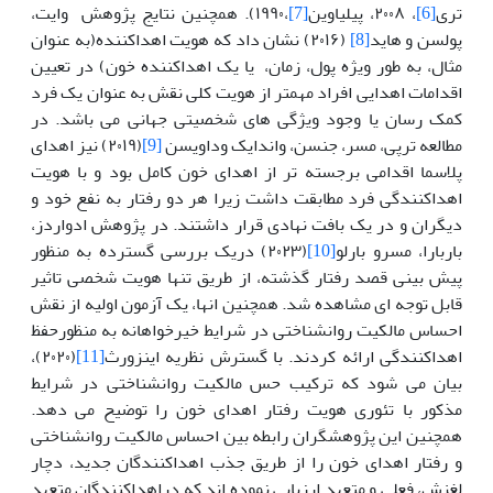
تری
[6]
، ۲۰۰۸، پیلیاوین
[7]
،۱۹۹۰). همچنین نتایج پژوهش وایت،
پولسن و هاید
[8]
(۲۰۱۶) نشان داد که هویت اهداکننده(به عنوان
مثال، به طور ویژه پول، زمان، یا یک اهداکننده خون) در تعیین
اقدامات اهدایی افراد مهمتر از هویت کلی نقش به عنوان یک فرد
کمک رسان یا وجود ویژگی های شخصیتی جهانی می باشد. در
مطالعه ترپی، مسر، جنسن، واندایک وداویسن
[9]
(۲۰۱۹) نیز اهدای
پلاسما اقدامی برجسته تر از اهدای خون کامل بود و با هویت
اهداکنندگی فرد مطابقت داشت زیرا هر دو رفتار به نفع خود و
دیگران و در یک بافت نهادی قرار داشتند. در پژوهش ادواردز،
باربارا، مسرو بارلو
[10]
(۲۰۲۳) دریک بررسی گسترده به منظور
پیش بینی قصد رفتار گذشته، از طریق تنها هویت شخصی تاثیر
قابل توجه ای مشاهده شد. همچنین انها، یک آزمون اولیه از نقش
احساس مالکیت روانشناختی در شرایط خیرخواهانه به منظورحفظ
اهداکنندگی ارائه کردند. با گسترش نظریه اینزورث
[11]
(۲۰۲۰)،
بیان می شود که ترکیب حس مالکیت روانشناختی در شرایط
مذکور با تئوری هویت رفتار اهدای خون را توضیح می دهد.
همچنین این پژوهشگران رابطه بین احساس مالکیت روانشناختی
و رفتار اهدای خون را از طریق جذب اهداکنندگان جدید، دچار
لغزش، فعلی و متعهد ارزیابی نموده اند که دراهداکنندگان متعهد