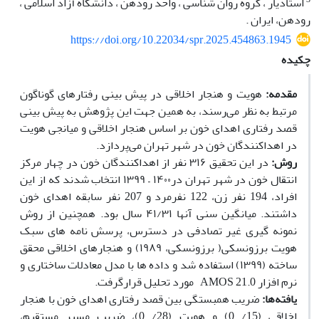
استادیار ، گروه روان شناسی ، واحد رودهن ، دانشگاه آزاد اسلامی ،
رودهن، ایران .
https://doi.org/10.22034/spr.2025.454863.1945
چکیده
مقدمه:
هویت و هنجار اخلاقی در پیش بینی رفتارهای گوناگون
مرتبط به نظر می‌رسند، به همین جهت این پژوهش به پیش بینی
قصد رفتاری اهدای خون بر اساس هنجار اخلاقی و میانجی هویت
در اهداکنندگان خون در شهر تهران می‌پردازد.
روش:
در این تحقیق ۳۱۶ نفر از اهداکنندگان خون در چهار مرکز
انتقال خون در شهر تهران در۱۴۰۰ – ۱۳۹۹ انتخاب شدند که از این
افراد، 194 نفر زن، 122 نفرمرد و 207 نفر سابقه اهدای خون
داشتند. میانگین سنی آنها ۴۱/۳۱ سال بود. همچنین از روش
نمونه گیری غیر تصادفی در دسترس، پرسش نامه های سبک
هویت برزونسکی( برزونسکی، ۱۹۸۹) و هنجارهای اخلاقی محقق
ساخته (۱۳۹۹) استفاده شد و داده ها با مدل معادلات ساختاری و
نرم افزار AMOS 21.0 مورد تحلیل قرارگرفت.
یافته‌ها:
ضریب همبستگی بین قصد رفتاری اهدای خون با هنجار
اخلاقی (15/ 0) و هویت (28/ 0)، ضریب مسیر مستقیم،