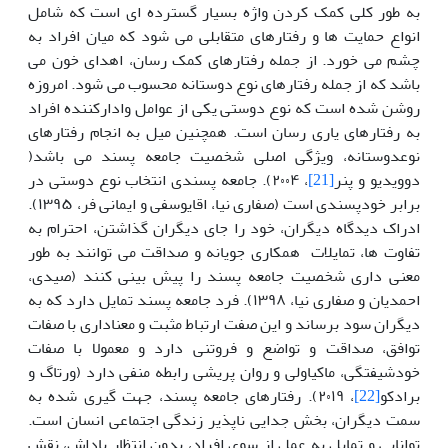
به طور کلی کمک کردن واژه بسیار گسترده ای است که شامل
انواع حمایت ها و رفتارهای متقابلی می شود که میان افراد به
چشم می خورد. از جمله رفتارهای کمک رسان، اهدای خون می
باشد که از جمله رفتارهای نوع دوستانه محسوب می شود. امروزه
روشن شده است که نوع دوستی یکی از عوامل وادارکننده افراد
به رفتارهای یاری رسان است. همچنین میل به انجام رفتارهای
نوعدوستانه، ویژگی اصلی شخصیت جامعه پسند می باشد(
دوویدیو و پنر
[21]
، ۲۰۰۴). جامعه پسندی انتخاب نوع دوستی در
برابر خودپسندی است (صفاری نیا، اقایوسفی و ایمانی فر، ۱۳۹۵).
ادراک دیدگاه دیگران، خود را جای دیگران گذاشتن، احترام به
تفاوت ها، تمایلات همکاری جویانه و صداقت می توانند به طور
معنی داری شخصیت جامعه پسند را پیش بینی کنند (صیدی،
احمدیان و صفاری نیا، ۱۳۹۸). فرد جامعه پسند تمایل دارد که به
دیگران سود برساند و این صفت ارتباط مثبت و معناداری با صفات
توافق، صداقت و تواضع و فروتنی دارد و معمولا با صفات
خودشیفتگی، ماکیاولی و روان پریشی رابطه منفی دارد (ورتاگ و
برادکو
[22]
، ۲۰۱۹). رفتارهای جامعه پسند، جهت گیری شده به
سمت دیگران، بخش جدایی ناپذیر زندگی اجتماعی انسان است.
توانایی و تمایل به عمل از سوی افراد، بدون انتظار پاداش، نقش