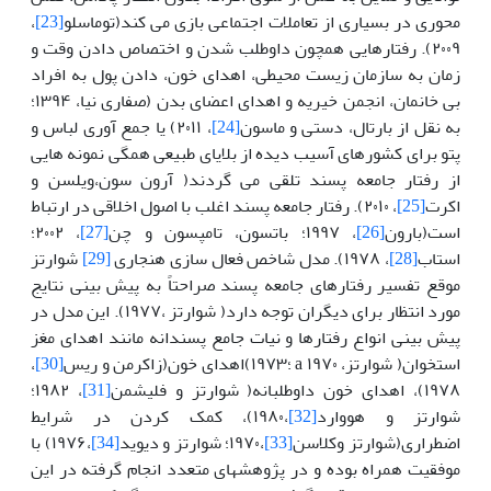
محوری در بسیاری از تعاملات اجتماعی بازی می کند(توماسلو
[23]
،
۲۰۰۹). رفتارهایی همچون داوطلب شدن و اختصاص دادن وقت و
زمان به سازمان زیست محیطی، اهدای خون، دادن پول به افراد
بی خانمان، انجمن خیریه و اهدای اعضای بدن (صفاری نیا، ۱۳۹۴؛
به نقل از بارتال، دستی و ماسون
[24]
، ۲۰۱۱) یا جمع آوری لباس و
پتو برای کشورهای آسیب دیده از بلایای طبیعی همگی نمونه هایی
از رفتار جامعه پسند تلقی می گردند( آرون سون،ویلسن و
اکرت
[25]
، ۲۰۱۰). رفتار جامعه پسند اغلب با اصول اخلاقی در ارتباط
است(بارون
[26]
، ۱۹۹۷؛ باتسون، تامپسون و چن
[27]
، ۲۰۰۲؛
استاب
[28]
، ۱۹۷۸). مدل شاخص فعال سازی هنجاری
[29]
شوارتز
موقع تفسیر رفتارهای جامعه پسند صراحتاً به پیش بینی نتایج
مورد انتظار برای دیگران توجه دارد( شوارتز ،۱۹۷۷). این مدل در
پیش بینی انواع رفتارها و نیات جامع پسندانه مانند اهدای مغز
استخوان( شوارتز، ۱۹۷۰ a ؛۱۹۷۳)اهدای خون(زاکرمن و ریس
[30]
،
۱۹۷۸)، اهدای خون داوطلبانه( شوارتز و فلیشمن
[31]
، ۱۹۸۲؛
شوارتز و هووارد
[32]
،۱۹۸۰)، کمک کردن در شرایط
اضطراری(شوارتز وکلاسن
[33]
،۱۹۷۰؛ شوارتز و دیوید
[34]
،۱۹۷۶) با
موفقیت همراه بوده و در پژوهشهای متعدد انجام گرفته در این