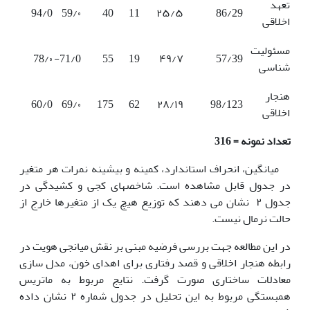
تعهد
94/0
59/۰
40
11
۲۵/۵
86/29
اخلاقی
مسئولیت
78/۰
71/0-
55
19
۴۹/۷
57/39
شناسی
هنجار
60/0
69/۰
175
62
۲۸/۱۹
98/123
اخلاقی
تعداد نمونه = 316
میانگین، انحراف استاندارد، کمینه و بیشینه نمرات هر متغیر
در جدول قابل مشاهده است. شاخص­های کجی و کشیدگی در
جدول ۲ نشان می دهند که توزیع هیچ یک از متغیرها خارج از
حالت نرمال نیست.
در این مطالعه جهت بررسی فرضیه مبنی بر نقش میانجی هویت در
رابطه
هنجار اخلاقی و قصد رفتاری برای اهدای خون، مدل سازی
معادلات ساختاری صورت گرفت. نتایج مربوط به ماتریس
همبستگی مربوط به این تحلیل در جدول شماره ۲ نشان داده