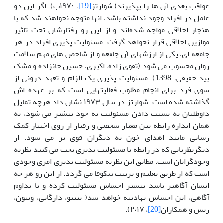
عواقب بعدی آن ها را بپذیرند( شوارتز
[19]
، ۱۹۷۰ب). اگر این دو
عامل در افراد وجود نداشته باشد، انها متوجه نخواهند شد که با
هنجار اخلاقی مواجه شده‌اند و از این رو رفتارشان تحت تاثیر
موازین اخلاقی قرار نخواهد گرفت. مسئولیت پذیری افراد در هر
جامعه ای، یکی از ارزشهای آن جامعه و از شاخص های مهم سلامت
روان محسوب می شود (تقوی زاده، اکبری، حسین خانزاده و مشک
بید حقیقی، 1398). مسئولیت پذیری یک الزام و تعهد درونی از
سوی فرد برای انجام مطلوب فعالیتهایی است که بر عهده اش
گذاشته شده است. شوارتز در سال ۱۹۷۳ نشان داد هرچه تمایل
داوطلبان به نسبت دادن مسئولیت به خود بیشتر می شود، به
همان اندازه رابطه بین معیار شخصی و رفتار از روی اختیار کمک
رسانی مانند اهدای خون به دیگران قوی تر می شود. از
دیگرنظریاتی که در رابطه با مسئولیت پذیری بحث می کنند نظریه
وجودگرایان است. مطابق این نظریه مسئولیت پذیری امری وجودی
است که از طریق تعلیم و تربیت شکوفا می گردد. از این رو هر چه
انسان آگاهتر باشد بیشتر احساس مسئولیت کرده و با تداوم
آگاهی، این احساس نهادینه خواهد شد( پینتو، دارگانی، ویتون،
ریس و همکاران
[20]
، ۲۰۱۷).