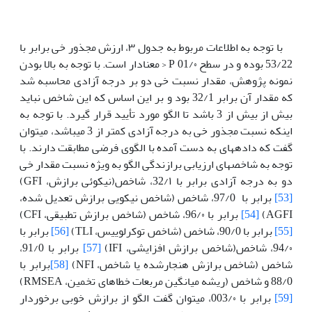
با توجه به اطلاعات مربوط به جدول ۳، ارزش مجذور خی برابر با
53/22 بوده و در سطح 01/۰ P < معنادار است. با توجه به بالا بودن
نمونه پژوهش، مقدار نسبت خی دو بر درجه آزادی محاسبه شد
که مقدار آن برابر 32/1 بود و بر این اساس که این شاخص نباید
بیش از بیش از 3 باشد تا الگو مورد تأیید قرار گیرد. با توجه به
اینکه نسبت مجذور خی به درجه آزادی کمتر از 3 می­باشد، می­توان
گفت که داده­های به دست آمده با الگوی فرضی مطابقت دارند. با
توجه به شاخص­های ارزیابی برازندگی الگو به ویژه نسبت مقدار خی
دو به درجه آزادی برابر با 32/۱، شاخص(نیکوئی برازش، GFI)
[53]
برابر با 97/0، شاخص (شاخص نیکویی برازش تعدیل شده،
AGFI)
[54]
برابر با 96/۰، شاخص (شاخص برازش تطبیقی، CFI)
[55]
برابر با 90/0، شاخص (شاخص توکرلوییس، TLI)
[56]
برابر با
94/۰، شاخص(شاخص برازش افزایشی، IFI)
[57]
برابر با 91/0،
شاخص (شاخص برازش هنجارشده یا شاخص، NFI)
[58]
برابر با
88/0 و شاخص (ریشه میانگین مربعات خطاهای تخمین، RMSEA)
[59]
برابر با 003/۰، می­توان گفت الگو از برازش خوبی برخوردار