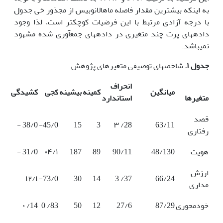
به اینکه بیشترین مقدار فاصله ماهالانوبیس از مجذور خی جدول
با درجه آزادی مرتبط با این فرضیات کوچکتر است، لذا وجود
داده­های پرت چند متغیری در داده­های جمع­آوری شده مشهود
نمی­باشد.
جدول ۱.
شاخص­های توصیفی متغیرهای پژوهش
انحراف
میانگین
کمینه
بیشینه
کجی
کشیدگی
متغیرها
استاندارد
قصد
38/0 -
45/0-
15
3
28/ ۳
63/11
رفتاری
هویت
48/130
90/11
89
187
۰۴/۱
31/0 -
ارزش
۱۲/۱
73/0-
30
14
37/ 3
66/24
مداری
خودمحوری
87/29
27/6
12
50
83/ 0
14/ ۰