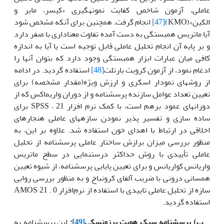
عاملی، آزمون شاخص کفایت نمونه­گیری «کیسر، مایر و
الکین»(KMO)
[47]
انجام گرفت. همچنین برای آنکه مشخص شود
آیا ماتریس همبستگی به دست آمده تفاوت معناداری با صفر دارد
و بر پایه آن انجام تحلیل عاملی قابل توجیه است یا آیا به اندازه
کافی میان عبارات ابزار همبستگی وجود دارد که بتوان آنها را
ادغام نمود، از آزمون کرویت بارتلت
[48]
استفاده گردید. در ادامه
از روش­های نمودار اسکری و ارزش ویژه(مقدار مشخصه) برای
تعیین تعداد عوامل سازنده پرسشنامه و از دوران واریماکس که از
دوران­های عمود برهم است، با کمک نرم افزار SPSS – 21 برای
ساده سازی و تفسیر پذیر نمودن سازه­های عاملی هنجارهای
اخلاقی در ارتباط با اهدای خون استفاده شد. علاوه بر این، به
منظور بررسی میزان برازش ساختار عاملی پرسشنامه از تحلیل
عاملی تأییدی با روش حداکثر درستنمایی در سطح ماتریس
واریانس کواریانس و برای تعیین پایایی پرسشنامه، از شیوه تعیین
همسانی درونی با ضریب آلفای کرونباخ و به منظور بررسی روایی
سازه از تحلیل عاملی تاییدی با استفاده از نرم‌افزار AMOS 21 . 0
استفاده گردید.
ب) پرسشنامه
سبک هویت برزونسکی
[49]
:
این پرسشنامه به