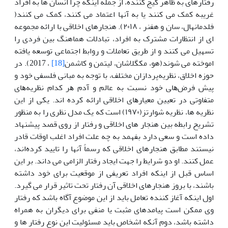
رفتارهای به ظاهر گیج کننده، از جمله اینکه چرا انسان ها به افراد
غریبه کمک می کنند یا به آنها اعتماد می کنند، کمک می کنند(
فلدمانهال، سان و هفنر ، ۲۰۱۸). هنجارهای اخلاقی با ارائه مجموعه
ای از انتظارات مشترک به افراد، تبادلات هماهنگ بین فردی را
تسهیل می کنند و از طریق تعاملات و روابط اجتماعی توسعه یافته
اموخته می شوند(هو، مکگلاشان، لیتمن و کاشمن
[18]
، 2017). در
ﺣﻮزه اﺧﻼق، ﻧﻈﺮﯾﻪﭘﺮدازان مختلف، ﺑﺎ ﺗﻮﺟﻪ ﺑﻪ ﻣﺒﺎﻧﯽ ﻓﻠﺴﻔﯽ ﺧﻮد و
ﭘﯿﺶ ﻓﺮضﻫﺎﯽ خود ﻧﺴﺒﺖ ﺑﻪ ﻋﺎﻟﻢ و آدم ﻫﺮ ﮐﺪام ﻧﻈﺮﯾﻪﻫﺎی
ﻣﺘﻔﺎوﺗﯽ در ﺗﻌﯿﯿﻦ ﻣﻌﯿﺎرﻫﺎی اﺧﻼﻗﯽ اراﺋﻪ ﮐﺮده اند. یکی از این
نظریه ها، نظریه شوارتز(۱۹۷۰) است که یک مدل نظری را به منظور
تشریح رابطه بین هنجار های اخلاقی و رفتار از روی قصد پیشنهاد
داده است و سعی دارد بفهمد به چه علت افراد اغلب اوقات قادر
نیستند مطابق هنجارهای اخلاقی که رسماً آنها را تایید کرده‌اند،
عمل کنند. او دو شرایط را جهت ایجاد رفتار الزامی می داند. بر این
اساس قبل از اینکه افراد تعریفی از موقعیت برای خود داشته
باشند، با بروز هنجارهای اخلاقی آن رفتار تحت تاثیر قرار می گیرد.
اول اینکه آغاز کننده تعامل باید از این موضوع آگاه باشد که رفتار
وی ممکن است پیامدهای مثبت یا منفی برای دیگران به همراه
داشته باشد، دوم آنکه اشخاص باید مسئولیت این نوع رفتار ها و