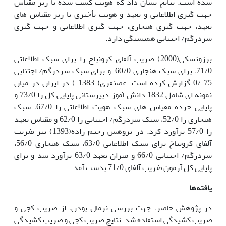
شده است. نتایج نشان داد که هویت کسب شده با زیر مقیاس
جهت گیری اطلاعاتی و تعهد و هویت تأخیری با زیر مقیاس های
تعهد، جهت گیری هنجاری، جهت گیری اطلاعاتی و جهت گیری
سردرگم/ اجتنابی همبستگی دارد.
برزونسکی(2000) ضریب آلفای کرونباخ را برای سبک اطلاعاتی
71/0، برای سبک هنجاری 60/0 و برای سبک سردرگم/ اجتنابی
75 /0 گزارش کرده است. غضنفری( 1383 ) در ایران در میان
نمونه ای شامل 1832 دانش آموز دبیرستانی پایایی کل را 73/0 و
پایایی خرده مقیاس های سبک هویت اطلاعاتی را 67/0، سبک
هنجاری را 52/0، سبک سردرگم/ اجتنابی را 62/0 و مقیاس تعهد
را 57/0 برآورد کرد. در پژوهش رحیم زاده(1393) نیز ضریب
آلفای کرونباخ برای سبک اطلاعاتی 63/0، سبک هنجاری 56/0،
سردرگم/ اجتنابی 66/0 و میزان تعهد 63/0 برآورد شد و برای
پایایی کل آزمون ضریب آلفای 71/0 بدست آمد.
یافته‌ها
در پژوهش حاضر، جهت بررسی نرمال بودن، از ضریب کجی و
ضریب کشیدگی استفاده شد. نتایج ضریب کجی و ضریب کشیدگی