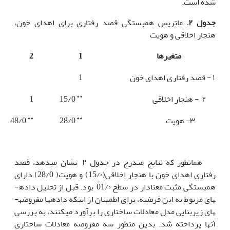
شده است.
جدول ۲.
ماتریس همبستگی قصد رفتاری برای اهدای خون،
هنجار اخلاقی و هویت
متغیرها
1
2
۱ - قصد رفتاری اهدای خون
1
**
۲ - هنجار اخلاقی
15/0
1
**
**
۳- هویت
28/0
48/0
همانطور که نتایج مندرج در جدول ۲ نشان می­دهد، قصد
رفتاری اهدای خون با هنجار اخلاقی(15/۰) و هویت( 28/0) دارای
همبستگی مثبت معنادار در سطح 01/۰ بود. قبل از تحلیل داده­
های مربوط به این فرضیه، برای اطمینان از اینکه داده­ها مفروضه­
های زیربنایی مدل معادلات ساختاری را برآورد می­کنند، به بررسی
آنها پرداخته شد. بدین منظور سه مفروضه معادلات ساختاری