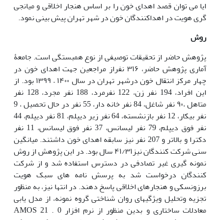
ایا می توان قصد اهدای خون را بر اساس هنجار اخلاقی و میانجی
گری هویت در اهداکنندگان خون در شهر تهران پیش بینی نمود.
روش
پژوهش حاضر از تحقیقات توصیفی از نوع همبستگی است. جامعۀ
آماری پژوهش حاضر، ۳۱۶ نفراز مراجعین جهت اهدای خون در
چهار مرکز انتقال خون درشهر تهران در سال ۱۴۰۰ – ۱۳۹۹ بود. از
این افراد، 194 نفر زن، 122 نفرمرد، 188 نفر مجرد، 128 نفر
متاهل ،۹۰ نفر شاغل، 84 نفر خانه دار، 55 نفر در حال تحصیل ، 9
نفر بیکار، 12 نفر بازنشسته، 64 نفر زیر دیپلم، 81 نفر دیپلم، 44
نفر فوق دیپلم، 79 نفر لیسانس، 37 نفر فوق لیسانس، 11 نفر
دکترا و بالاتر و 207 نفر نیز سابقه اهدای خون داشتند. میانگین
سنی شرکت کنندگان نیز۴۱/۳۱ سال بود. در این پژوهش از روش
نمونه گیری غیر تصادفی در دسترس استفاده شد و از شرکت
کنندگان درخواست شد به پرسش نامه های سبک هویت
برزونسکی و هنجارهای اخلاقی پاسخ دهند. در انتها نیز، به منظور
تجزیه وتحلیل ویژگیهای روان شناختی گروه نمونه، از مدل یابی
معادلات ساختاری و بدین منظور از نرم افزار AMOS 21 . 0