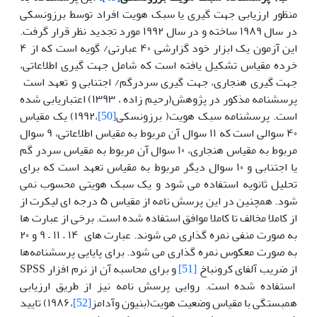
منظور ارزیابی جهت گیری یا سبک هویت افراد توسط برزونسکی
در سال ۱۹۸۹ ساخته و در سال ۱۹۹۲ مورد تجدید نظر قرار گرفت.
این آزمون یک ابزار خود گزارشی ۴۰ عبارتی/ گویه است که از ۴
خرده مقیاس تشکیل یافته است که شامل جهت گیری اطلاعاتی،
جهت گیری هنجاری، جهت گیری سردرگم/ اجتنابی و تعهد است
پرسشنامه مذکور در پژوهش(رحیم زاده ، ۱۳۹۳) اعتباریابی شده
است. پرسشنامه سبک هویت( برزونسکی
[50]
،۱۹۹۲) یک مقیاس
۴۰ سوالی است که ۱۱ سوال آن مربوط به مقیاس اطلاعاتی، ۹ سوال
مربوط به مقیاس هنجاری، ۱۰ سوال آن مربوط به مقیاس سردر گم
یا اجتنابی و ۱۰ سوال دیگر مربوط به مقیاس تعهد است که برای
تحلیل ثانویه استفاده می شود و یک سبک هویتی محسوب نمی
شود. همچنین در این پرسش نامه از مقیاس ۵ درجه ای لیکرت از
از کاملا مخالف تا کاملا موافق استفاده شده است. برخی از عبارت ها
به صورت منفی نمره گذاری می شوند. عبارت های ۱۴ – ۱۱ – ۹ و ۲۰
به صورت معکوس نمره گذاری می شود. برای پایایی پرسشنامه‌ها
از ضریب آلفای کرونباخ
[51]
و برای محاسبه آن از نرم افزار SPSS
استفاده شده است. روایی پرسش نامه نیز از طریق ارزیابی
همبستگی با مقیاس وضعیت هویت(بنیون وآدامز
[52]
،۱۹۸۶) تایید