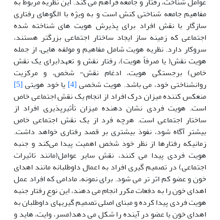
عوامل شناخت، رفتار و جامعه فراهم می کند. این نظریه مربوط به
مفاهیم جامعه شناختی کنش است و به ویژه با الگوهای رفتاری
سازگار با نقش افراد برای پذیرش هویت های شناخته شده
اجتماعی که زمینه ساز ایجاد ساختار اجتماعی بزرگتر هستند،
سروکار دارد. نظریه هویت شامل مفاهیم و مولفه هایی، از جمله
هویت نقش( یا صرفاً هویت)، رفتار نقش و تعهد(برای یک نقش
خاص) برجستگی هویت، ادغام نقش- شخص، و مرکزیت
روانشناختی خود، می باشد. هویت شخصی
[4]
یا خود هویتی
[5]
منعکس کننده میزان درک افراد از انجام یک نقش اجتماعی خاص
است. هویت فردی نشان دهنده میزان تأثیرپذیری افراد از
ساختار اجتماعی است. هرچه فرد از یک نقش اجتماعی خاص
بیشتر آگاه شود، نفوذ بیشتری بر قصد رفتاری خواهد داشت.
زمانیکه رفتارها از نظر خود شخص اهمیت پیدا می‌کند و جنبه
هویت فردی پیدا می کنند، نقش سایر عوامل(مانند تاثیرات
اجتماعی) در تصمیم گیری افراد به اعمال داوطلبانه مانند اهدای
خون و عضو کم اثر تر می شود. برای نمونه، مادامی که افراد عمل
اهدای خون را به دفعات مکرر انجام می دهند، این نوع رفتار جنبه
هویت فردی پیدا کرده و مبنای اصلی تصمیم گیریهای داوطلبان به
اهدای خون یا عضو در آینده را شکل می دهد(مسر، وایت، هاید و