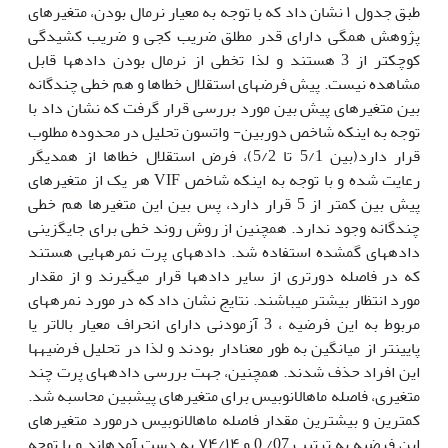
طبق جدول ۱ نشان داد که با توجه به معیار نرمال بودن، متغیرهای
پژوهش همگی دارای قدر مطلق ضریب کجی و ضریب کشیدگی
کوچکتر از 3 هستند و لذا تخطی از نرمال بودن داده­ها قابل
مشاهده نیست. پیش فرض­های استقلال خطاها و هم خطی چندگانه
بین متغیرهای پیش بین مورد بررسی قرار گرفت که نشان داد با
توجه به اینکه شاخص دوربین- واتسون تحلیل در محدوده مطلوب
قرار دارد(بین 5/1 تا 5/2)، فرض استقلال خطاها از همدیگر
رعایت شده و با توجه به اینکه شاخص VIF هر یک از متغیرهای
پیش بین کمتر از 5 قرار دارد، پس بین این متغیرها هم خطی
چندگانه وجود ندارد. همچنین از روش روند خطی برای جایگزینی
داده­های گمشده­ استفاده شد. داده­های پرت نمره­هایی هستند
که در فاصله دورتری از سایر داده­ها قرار می­گیرند و از مقدار
مورد انتظار بیشتر می­باشند. نتایج نشان داد که در مورد نمره­های
مربوط به این فرضیه ، 3 آزمودنی دارای انحراف معیار بالاتر یا
پایین­تر از میانگین به طور معنادار بودند و لذا در تحلیل فرضیه­ها
این افراد حذف شدند. همچنین، جهت بررسی داده­های پرت چند
متغیری، فاصله ماهالانوبیس برای متغیرهای پیشبین محاسبه شد.
کمترین و بیشترین مقدار فاصله ماهالانوبیس درمورد متغیرهای
این فرضیه به ترتیب 07/ 0 و ۷۴/۱۴ به دست آمده­اند و با توجه