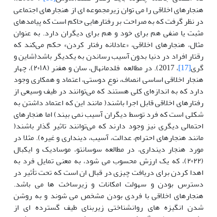
هنجارهای اخلاقی را می توان زیرمجموعه ای از هنجارهای اجتماعی
در نظر گرفت که به صراحت بر رفتارهایی حاکم است که پیامدهای
مثبت یا منفی هم برای خود و هم برای دیگران دارد. به عنوان
مثال، هنجارهای اخلاقی، «عادلانه رفتار کردن» حکم می‌کند که
رقتار افراد در دنیا بدون آسیب رساندن به یکدیگر باشد(شاین و
گری
[17]
، 2017). در مطالعه فلدمانهال، سان و هفنر (۲۰۱۸)، چهار
هنجار اخلاقی اساسی انصاف، نوع دوستی، اعتماد و همکاری وجود
دارد که به اندازه‌ای کلی هستند که می‌توانند در طیف وسیعی از
رفتارهای اخلاقی قابل اجرا باشند( مانند این که اعتماد داشتن به
شکلی است که فرد توسط دیگران آسیب نمی بیند) اما هنجارهای
احتمالی دیگری نیز وجود دارند که می‌توانند تاثیر گذار باشند(
مانند هنجارهای احترام، عدالت، آسیب، دینداری و غیره). مثلا در
مورد هنجار دینداری، در مطالعه سوسانتو، موسادیک و ایکبال
(۲۰۲۲)، که یک ارزش محسوب می شود، به معنی تمایل فرد به
اهدا کردن برای دریافت چیزی در قبال ان است که تحت تأثیر در
دسترس بودن و سهولت امکانات و زیرساخت ها می باشد.
هنجارهای اخلاقی با فردی بودن مشخص می شوند و به روشن
شدن انگیزه های روانشناختی زیربنای طیف گسترده ای از