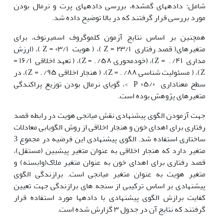
شامل: داده­های گمشده، بررسی داده­های پرت و نرمال بودن
مورد بررسی قرار گرفتند که در بالا توضیح داده شد.
همچنین بر اساس نتایج آزمون کلموگروف اسمیرنوف، برای
متغیرهای( قصد رفتاری ۲۳/۱ = Z )، ( هویت ۰۳/۱ = Z )، (ارزش
مداری ۴۱/ . = Z)، (خودمحوری ۵۸/ . = Z)، ( تعهد اخلاقی ۱۶/۱ =
Z)، ( مسئولیت شناسی ۸۸/ . = Z)، ( هنجار اخلاقی ۹۵/ . = Z)، در
سطح معناداری ۰۵/۰ P >، گویای نرمال بودن توزیع پراکندگی
متغیرهای پژوهش بوده است.
جهت آزمودن الگوی پیشنهادی نقش میانجی هویت در رابطه قصد
رفتاری برای اهدای خون و هنجار اخلاقی از روش الگویابی معادلات
ساختاری استفاده شد. الگوی پیشنهادی این فرضیه در مجموع 3
متغیر دارد که هنجار اخلاقی به عنوان متغیر پیش­بین (مستقل)،
قصد رفتاری برای اهدای خون به عنوان متغیر ملاک(وابسته) و
متغیر هویت به عنوان متغیر میانجی است. برازندگی الگوی
پیشنهادی بر اساس ترکیبی از سنجه ­های برازندگی جهت تعیین
کفایت برازش الگوی پیشنهادی با داده­ها مورد استفاده قرار
گرفتند که نتایج آن در جدول ۳ گزارش شده است.