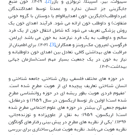
سهیولت، بهر، اسپینلا، تریولزی و یازر
[2]
، ۲۰۱۹). خون منبع
جایگزینی جز انسان ندارد و عمدتاً توسط اهداکنندگان
غیرداوطلب(جایگزین خون اهداییاقوام یا دوستان با گروه خونی
متفاوت) و داوطلب خون ارائه می شود. فرآیند اهدای خون یک
روش پزشکی تعریف می شود که شامل انتقال خون از یک فرد
سالم و داوطلب به یک فرد نیازمند به خون می باشد (پرلمن،
فرگوسن، لمپرون، مک،روبنز و همکاران
[3]
، ۲۰۲۱). برای اطمینان از
مراقبت های بهداشتی کافی، تعادل بین اهدای خون داوطلبانه و
نیاز به خون در یک جمعیت بسیار مهم است(سازمان جهانی
بهداشت،۲۰۲۰).
در حوزه های مختلف فلسفی، روان شناختی، جامعه شناختی و
انسان شناختی تعاریف پیچیده ای از هویت مطرح شده است.
"مفهوم فردی هویت بطور ریشه ای در حوزه روانشناسی مطرح
شده است( اولین بار توسط اریکسون در سال ۱۹۵۹) و درمقابل،
مفهوم جمعی آن بیشتر در حوزه های علوم اجتماعی مطرح شده
است( اریکسون، ۱۹۵۹؛ به نقل از علوی‌زاده و توزنده‌جانی،
۱۳۹۶)."یکی از نظریه های مطرح در پیش بینی رفتارهای گوناگون
نظریه هویت می باشد. نظریه هویت مبنایی ساختاری برای بررسی