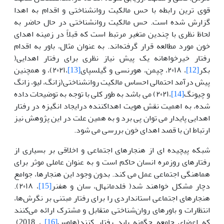
قوی ترین رابطه با حس مالکیت روانشناختی و اقدام به اهدا
گزارش شده است. حس مالکیت روانشناختی در حال حاضر به
لحاظ نظری با چندین متغیر مرتبط است که قبلاً در زمینه اهدای
خون مورد مطالعه قرار گرفته‌اند. به عنوان مثال، باور به اقدام
رفتار خیرخواهانه یک پیش نیاز نظری برای رفتار اهدایی(
بکر
[12]
، ۲۰۱۸، چپمن، هورنسی و گیلسپای
[13]
،۲۰۲۱)، و همچنین
پیش درآمد احتمالی احساس مالکیت روانشناختی(زانگ، لیو، زانگ
و چیونگ
[14]
،۲۰۲۱) می باشد به طور کلی با توجه به توضیحات داده
شده، به اهمیت نقش هویت اهداکننده درایجاد انگیزه در رفتار
اهدایی پایدار می توان پی برد و به همین علت در این پژوهش نیز
ارتباط ان با قصد اهدای خون بررسی می شود.
شبکه پیچیده ای از هنجارهای اجتماعی و اخلاقی بر بسیاری از
رفتارهای روزمره انسان حاکم است و به عنوان عاملی موثر برای
هماهنگی اجتماعی عمل می کند. بدون وجود این هنجارها، جوامع
دچار مشکل خواهند شد( فلدمانهال، سان و هفنر
[15]
، ۲۰۱۸).
هنجارهای اجتماعی استانداردی را برای رفتار مبتنی بر نگرش‌ها،
انتظارات و باورهای روان‌شناختی متقابل و مشترک ارائه می‌کنند
که اعضای جامعه چگونه باید رفتار کنند(هاوس
[16]
، 2018).