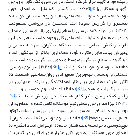
زمینه مورد تایید قرار گرفته است. در بررسی یانگ، کای، بای، چن
،گوو و همکاران
[35]
(۲۰۲۳) نیز کسانی که مایل به اهدای خون
بودند، احساس مسئولیت اجتماعی، تعهد و روحیه انسان دوستانه
بیشتری را گزارش نموده اند. همچنین در پژوهش مسعودنیا
(۱۴۰۲)، در افراد کمک رسان با سطح یاریگری بالا، احساس همدلی
و باور به هنجار مسئولیت اجتماعی کلی وجود داشت. یعنی در این
افراد واکنش عاطفی، تجسم دیدگاه دیگران، تعهد اجتماعی و
پذیرش پیامدهای رفتاربه گونه معناداری، بالاتر از میانگین نمره
دو گروه با سطح یاریگری متوسط و بدون یاریگری بوده است. در
مطالعه سوسانتو، موسادیک و ایکبال
[36]
(۲۰۲۲) نیز نوع‌دوستی،
همدلی و بخشش مهم‌ترین متغیرهای روان‌شناختی هستند که
تأثیر مثبت معناداری بر رفتار اهداکنندگان دارند. همچنین در
بررسی کنرات و هندی
[37]
(۲۰۱۸) اعتماد، نوع دوستی و .... بر
رفتار کمک رسان تاثیر گذار هسنتد. در پژوهش اسنلینگ
[38]
(۲۰۱۴) نیزاهدای خون عملی نوع دوستانه تلقی شده و اقدام به ان
نوعی تعهد اخلاقی محسوب می شود. در بررسی اسامو–اکوکو،
حسال، بیتیس واولام
[39]
(۲۰۱۷) نیز نوع‌دوستی(کمک به بیماران)،
نوع‌دوستی ناخواسته(تحت فشار جامعه)، ازعوامل ایجاد انگیزه به
اهدای خون هستند. به طور کلی هنجارهای اخلاقی در تحقیقات