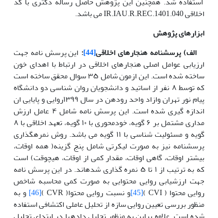
استفاده شد. همچنین این پژوهش حاصل رساله دکتری با کد
اخلاقی IR.IAU.R.REC.1401.040 می باشد.
ابزارهای پژوهش
الف) پرسشنامه هنجارهای اخلاقی
[44]
:
این پرسش نامه جهت
ارزیابی عوامل اصلی هنجارهای اخلاقی در ارتباط با اهدای خون
ساخته شده است. این ازمون شامل ۳۵ سوال محقق ساخته است
که توسط ۸ نفر از اساتید و دانشجویان روان شناسی دو دانشگاه
پیام نور تهران وازاد واحد رودهن در سال ۱۳۹۹روایی و پایایی ان
اندازه گیری شده است. این پرسش نامه شامل ۴ عامل ارزش
مداری مشتمل بر ۶ گویه، خودمحوری با ۱۰ گویه، تعهد اخلاقی با ۸
گویه و مسئولیت شناسی با ۱۱ گویه می باشد. روش نمره­گذاری
پرسشنامه نیز به صورت لیکرتی شامل پنج گزینه( همه اوقات،
بیشتر اوقات، گاهی اوقات، مقدار کمی از اوقات، هیچوقت) است
که به ترتیب از ۱ تا ۵ نمره گذاری شده­اند. در این پرسش نامه
جهت ارزشیابی روایی محتوایی به صورت کمی محاسبه شاخص
روایی محتوا ( CVI )
[45]
و نسبت روایی محتوا( CVR )
[46]
و به
منظور بررسی تعیین روایی سازه از تحلیل عاملی اکتشافی استفاده
شده است. علاوه براین به منظور تحلیل داده­ها در ابتدای تحلیل