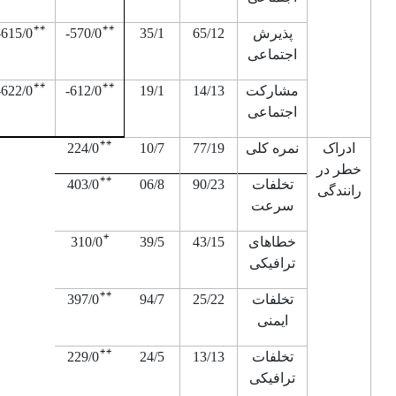
**
**
پذیرش
65/12
35/1
570/0
-
615/0
-
اجتماعی
**
**
مشارکت
14/13
19/1
612/0
-
622/0
-
اجتماعی
**
ادراک
نمره کلی
77/19
10/7
224/0
خطر در
**
تخلفات
90/23
06/8
403/0
رانندگی
سرعت
*
خطاهای
43/15
39/5
/0
310
ترافیکی
**
تخلفات
25/22
94/7
397/0
ایمنی
**
تخلفات
13/13
24/5
229/0
ترافیکی