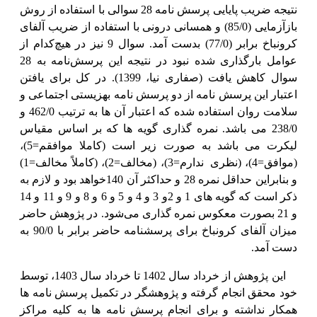
نتیجه ضریب پایایی پرسش نامه 28 سوالی با استفاده از روش
بازآزمایی (85/0) و همسانی درونی با استفاده از ضریب آلفای
کرونباخ برابر (77/0) بدست آمد. سوال 9 نیز در هیچ‌کدام از
عوامل بارگذاری شده نبود در نتیجه این پرسش‌نامه به 28
سوال کاهش یافت (صفاری نیا، 1399). در کل برای یافتن
اعتبار این پرسش نامه از دو پرسش نامه بهزیستی اجتماعی و
سلامت روان استفاده شده که اعتبار آن ها به ترتیب 462/0 و
238/0 می باشد. نمره گذاری گویه ها که بر اساس مقیاس
لیکرت می باشد به صورت زیر است (کاملا موافقم=5)،
(موافق=4)، (نظری
ندارم=3)، (مخالف=2)، (کاملاً مخالف=1)
و بنابراین حداقل نمره 28 و حداکثر آن 140خواهد بود و لازم به
ذکر است که گویه های 1 و 2و 3 و 4 و 5 و 6 و 8 و 9 و 11 و 14
و 21 بصورت معکوس نمره گذاری می‌شود. در پژوهش حاضر
میزان آلفای کرونباخ برای پرسشنامه حاضر برابر با 90/0 به
دست آمد.
این پژوهش از خرداد سال 1402 تا خرداد سال 1403، توسط
خود محقق انجام گرفته و پژوهشگر در تکمیل پرسش نامه ها
همکار نداشته و برای انجام پرسش نامه ها به کلیه مراکز