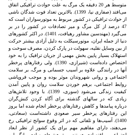
متوسط هر 20 دقیقه یک مرگ به علت حوادث ترافیکی اتفاق
می‌افتد (صفاری نیا، 1399). بالاترین تعداد فوت شدگان ناشی
از حوادث ترافیکی در کشور مربوط به موتورسواران است که
47 درصد از کل مرگ و میر تصادفات در کشور را در بر
می‌گیرد (مهندسین مشاور رهیافت، 1401). در اکثر کشورهای
دنیا از جمله ایران، موتورسیکلت به دلیل آزادی بیشتر حرکت
از بین وسایل نقلیه، سهولت در پارک کردن، مصرف سوخت و
استهلاک بسیار پایین بخش مهمی از جریان ترافیک را به خود
اختصاص داده‌است (شیرازی، 1390). ولی رفتارهای پرخطر
آنها در رانندگی علاوه بر آسیب جسمانی و مرگ، بر سلامت
اجتماعی و روانی شهروندان موثر بوده و موجب فروپاشی
روابط اجتماعی، برهم خوردن سلامت روان و پایین آمدن
کیفیت زندگی می‌شود (سوری، 1399).
با وجود تلاش‌های
زیادی که در سالهای گذشته برای آگاه کردن کنش‌گران
درباره پیامدها و کاهش رفتارهای پرخطر انجام شده اما بروز
این رفتارهای پرخطر سیر صعودی داشته‌است (سعادتی،
1400).
آسیب‌ها و تلفاتی که در اثر وقوع سوانح ترافیکی رخ
می‌دهند، دارای مفاهیم مهم برای یک کشور از نظر ابعاد
اجتماعی و اقتصادی هستند و پژوهش‌های زیادی بیانگر این