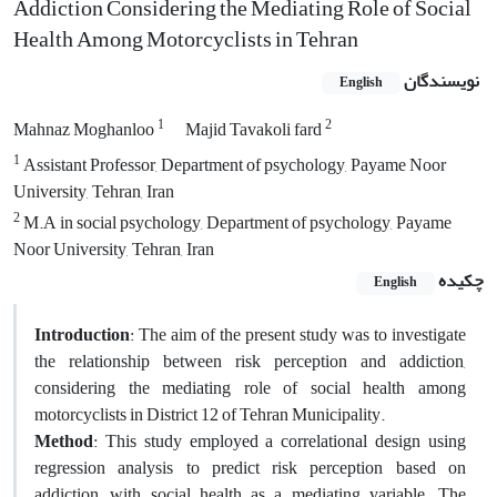
Addiction Considering the Mediating Role of Social
Health Among Motorcyclists in Tehran
نویسندگان
English
1
2
Mahnaz Moghanloo
Majid Tavakoli fard
1
Assistant Professor, Department of psychology, Payame Noor
University, Tehran, Iran
2
M.A in social psychology, Department of psychology, Payame
Noor University, Tehran, Iran
چکیده
English
Introduction
: The aim of the present study was to investigate
the relationship between risk perception and addiction,
considering the mediating role of social health among
motorcyclists in District 12 of Tehran Municipality.
Method
: This study employed a correlational design using
regression analysis to predict risk perception based on
addiction, with social health as a mediating variable. The