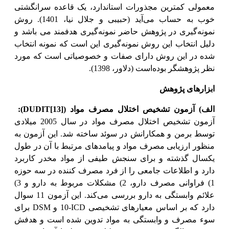
معمولی کمترین مجذورات استاندارد، یک قاعده سرانگشتی
خوب به حساب می‌آید (حبیبی و جلال نیا، 1401). روش
نمونه‌گیری در پژوهش حاضر نمونه‌گیری هدفمند می باشد و
دلیل انتخاب این روش نمونه‌گیری این است که نمونه انتخاب
شده در این روش دارای صفات و خصوصیاتی است که مورد
نظر پژوهشگر بوده‌است (دلاور، 1398).
ابزارهای پژوهش
الف)
آزمون تشخیص اختلال مصرف مواد (
[13]
DUDIT
):
آزمون تشخیص اختلال مصرف مواد در سال 2005 میلادی
توسط برمن و همکارانش در سوئد ساخته شد. این آزمون به
منظور ارزیابی مصرف مواد و پیامدهای مرتبط با آن در طول
یکسال گذشته و برای سنجش طیفی از مواد مخدر کاربرد
دارد و اطلاعات جامعی را از فرد مصرف کننده در سه حوزه
1) فراوانی مصرف دارو، 2) مشکلات مربوط به دارو و 3)
علائم وابستگی به دارو بررسی می‌کند. این آزمون 11 سوال
دارد که بر اساس معیارهای تشخیصی
ICD
-10 و
DSM
برای
سوء مصرف و وابستگی به مواد تدوین شده است و هدفش