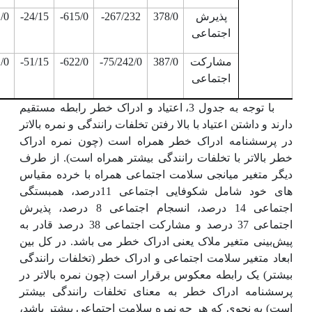
پذیرش
378/0
267/232-
615/0-
24/15-
/0
اجتماعی
مشارکت
387/0
75/242/0-
622/0-
51/15-
/0
اجتماعی
با توجه به جدول 3، اعتیاد و ادراک خطر رابطه مستقیم
دارند و داشتن اعتیاد با بالا رفتن تخلفات رانندگی و نمره بالاتر
در پرسشنامه ادراک خطر همراه است (چون نمره ادراک
خطر بالاتر با تخلفات رانندگی بیشتر همراه است). از طرف
دیگر متغیر میانجی سلامت اجتماعی همراه با خرده مقیاس
های خود شامل شکوفایی اجتماعی 11درصد، همبستگی
اجتماعی 14 درصد، انسجام اجتماعی 8 درصد، پذیرش
اجتماعی 37 درصد و مشارکت اجتماعی 38 درصد قادر به
پیش‌بینی متغیر ملاک یعنی ادراک خطر می باشد. در کل بین
ابعاد متغیر سلامت اجتماعی و ادراک خطر (تخلفات رانندگی
بیشتر) یک رابطه معکوس برقرار است (چون نمره بالاتر در
پرسشنامه ادراک خطر به معنای تخلفات رانندگی بیشتر
است) به نحوی که هر چه نمره سلامت اجتماعی بیشتر باشد،