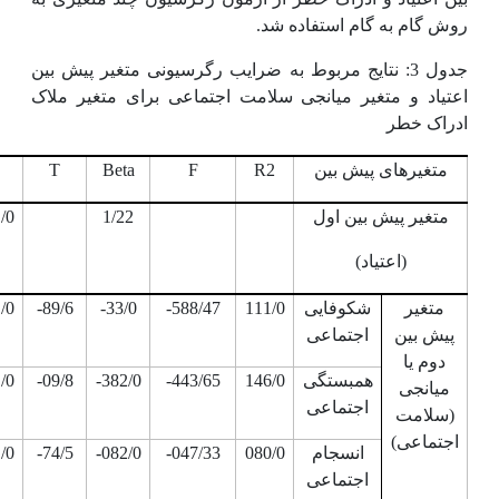
روش گام به گام استفاده شد.
جدول 3: نتایج مربوط به ضرایب رگرسیونی متغیر پیش بین
اعتیاد و متغیر میانجی سلامت اجتماعی برای متغیر ملاک
ادراک خطر
متغیرهای پیش بین
R2
F
Beta
T
متغیر پیش بین اول
1/22
/0
(اعتیاد)
متغیر
شکوفایی
111/0
588/47-
33/0-
89/6-
/0
پیش بین
اجتماعی
دوم یا
همبستگی
146/0
443/65-
382/0-
09/8-
/0
میانجی
اجتماعی
(سلامت
اجتماعی)
انسجام
080/0
047/33-
082/0-
74/5-
/0
اجتماعی