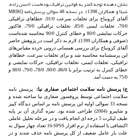
نشان دهنده توجه کمتر به قوانین ترافیک بوده‌است (حسن زاده،
شیلا و همکاران 1398). در نسخه 48 سوالی پرسش‌نامه
MRBQ
آلفای کرونباخ برای تخلفات سرعت 91/0، خطاهای ترافیکی
79/0، تخلفات ایمنی 85/0، تخلفات ترافیکی 79/0، فاکتور
حرکات نمایشی 80/0 و خطای کنترل 90/0 محاسبه شده‌است
(صوفی و همکاران 1399). لازم به ذکر است در پژوهش حاضر
آلفای کرونباخ برای بررسی همسانی درونی خرده مقیاس‌های
این پرسشنامه محاسبه شد و برای تخلفات سرعت، خطاهای
ترافیکی، تخلفات ایمنی، تخلفات ترافیکی، حرکات نمایشی و
خطای کنترل به ترتیب برابر با 86/0، 90/0، 78/0، 79/0، 80/0 و
75/0 به دست آمد.
ج) پرسش نامه سلامت اجتماعی صفاری نیا:
پرسش نامه
سلامت اجتماعی توسط پروفسور صفاری نیا ساخته شده و
نسخه 33 سوالی اولیه این پرسش نامه بر اساس دیدگاه کییز
و شاپیرو (2004) طراحی شده بود. نمره گذاری آن بر پایه
طیف لیکرت 5 درجه ای انجام یافت و در مرحله تحلیل عاملی
اکتشافی با استفاده از نرم افزار
SPSS
-16 تعداد چهار سوال به
علت بار عامل ضعیف از کل پرسش نامه حذف شدند و در