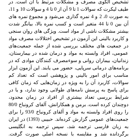
تشخیص الگوی مصرف و مشکلات مرتبط با آن است. در
طیف لیکرت که سوالات 1 تا 9 آن از 0 تا 4 و سوالات 10 و 11،
به صورت 0، 2 و 4 نمره گذاری می‌شود و مجموع نمره های
آن بین 0 تا 44 متغیر است و کسب نمره بالا، بیانگر شدت
بیشتر مشکلات ناشی از مواد است. ویژگی های روان سنجی
و کاربرد بالینی این آزمون در تشخیص اختلالات مصرف مواد
در جمعیت های مختلف بررسی شده از جمله جمعیت‌های
عمومی، افراد وابسته به مواد و درمان شده در بیمارستان،
زندانیان، بیماران روانی و سوءمصرف کنندگان موادی که در
برنامه‌های درمانی سرپایی، حضور می یابند. این آزمون ابزار
مناسب برای امور بالینی و پژوهشی است که تعداد کم
سوالات، کاربرد آن را به ویژه در زمان‌هایی که زمان کافی
برای پاسخ به پرسش نامه‌های طولانی وجود ندارد، و یا در
شرایط بررسی تعداد بیشتری از افراد در زمان محدود،
دوچندان کرده است. برمن و همکارانش، آلفای کرونباخ 80/0
را روی افراد وابسته به مواد و آلفای کرونباخ 93/0 را برای
جمعیت‌های عمومی گزارش کرده‌اند. حبیبی (1393) در ایران
به زبان فارسی ترجمه شد، سپس ترجمه به انگلیسی
برگردانده شد و مقایسه با نسخه اصلی صورت گرفت.