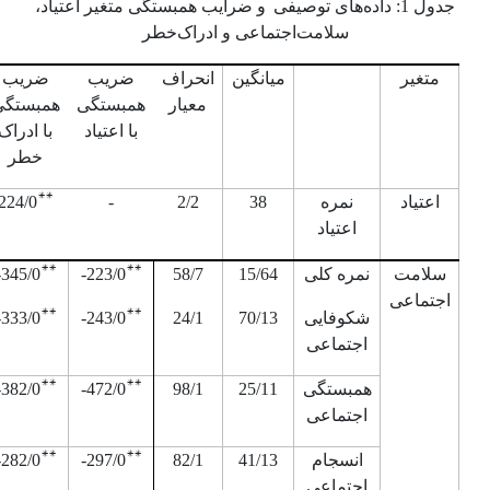
جدول 1
: داده‌های توصیفی
و ضرایب همبستگی متغیر اعتیاد،
سلامت‌‌اجتماعی و ادراک‌خطر
متغیر
میانگین
انحراف
ضریب
ضریب
معیار
همبستگی
همبستگی
با اعتیاد
با ادراک
خطر
**
اعتیاد
نمره
38
2/2
-
224/0
اعتیاد
**
**
سلامت
نمره کلی
15/64
58/7
223/0
-
345/0
-
اجتماعی
**
**
شکوفایی
70/13
24/1
243/0
-
333/0
-
اجتماعی
**
**
همبستگی
25/11
98/1
472/0
-
382/0
-
اجتماعی
**
**
انسجام
41/13
82/1
297/0
-
282/0
-
اجتماعی