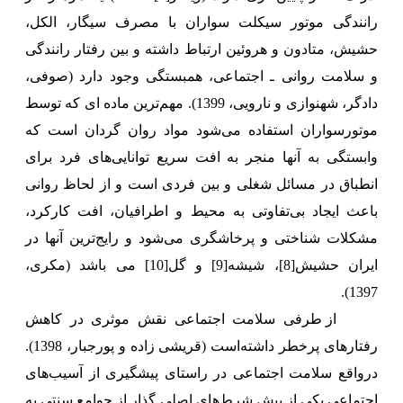
رانندگی موتور سیکلت سواران با مصرف سیگار، الکل،
حشیش، متادون و هروئین ارتباط داشته و بین رفتار رانندگی
و سلامت روانی ـ اجتماعی، همبستگی وجود دارد (صوفی،
دادگر، شهنوازی و نارویی، 1399). مهم‌ترین ماده ای که توسط
موتورسواران استفاده می‌شود مواد روان گردان است که
وابستگی به آنها منجر به افت سریع توانایی‌های فرد برای
انطباق در مسائل شغلی و بین فردی است و از لحاظ روانی
باعث ایجاد بی‌تفاوتی به محیط و اطرافیان، افت کارکرد،
مشکلات شناختی و پرخاشگری می‌شود و رایج‌ترین آنها در
ایران حشیش
[8]
، شیشه
[9]
و گل
[10]
می باشد (مکری،
1397).
از طرفی سلامت اجتماعی نقش موثری در کاهش
رفتارهای پرخطر داشته‌است (قریشی زاده و پورجبار، 1398).
در
واقع سلامت اجتماعی در راستای پیشگیری از آسیب‌های
اجتماعی یکی از پیش شرط‌های اصلی گذار از جوامع سنتی به