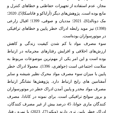
مجاز، عدم استفاده از تجهیزات حفاظتی و خطاهای کنترل و
مانع بوده است. پژوهش‌های دیگر (آراباکو و فاتاسکا
[5]
، 2020؛
مک دونالد
[6]
، 2021؛ مددیان و صوفی، 1399؛ اقبال زارعی
(1398) نیز موید رابطه ادراک خطر پایین و خطاهای ترافیکی
در موتورسواران بوده‌است.
سوء مصرف مواد با کم شدن کیفیت زندگی و کاهش
ارزش‌های اخلاقی و افزایش رفتارهای مجرمانه در ارتباط
بوده است و این امر یکی از مهم‌ترین موضوعات مربوط به
سلامت اجتماعی است (جواهری، 1396). معمولا ادراک خطر
پایین با میزان سوء مصرف مواد محرک نظیر شیشه و سایر
آمفتامین های رایج ارتباط دارد. پژوهش‌ها نشانگر ارتباط
مصرف مواد مخدر و پایین آمدن ادراک خطر در موتور‌سواران
و بروز سوانح ترافیکی است. برای نمونه در کانادا، مصرف
کنندگان ماری جوانا، 45 درصد بیش از غیر مصرف کنندگان،
ادراک خطر پایین تری دارند (ویکنز
[7]
، 2023) یا نمره رفتار