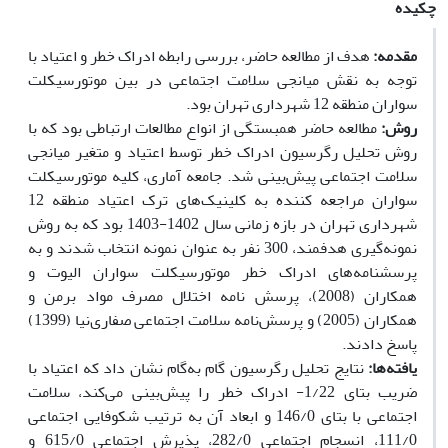
چکیده
مقدمه:
هدف از مطالعه حاضر، بررسی رابطه ادراک خطر و اعتیاد با
توجه به نقش میانجی سلامت اجتماعی در بین موتورسیکلت
سواران منطقه 12 شهرداری تهران بود.
روش:
مطالعه حاضر همبستگی از انواع مطالعات ارتباطی بود که با
روش تحلیل رگرسیون ادراک خطر توسط اعتیاد و متغیر میانجی
سلامت اجتماعی پیش‌بینی شد. جامعه آماری، کلیه موتورسیکلت
سواران مراجعه کننده به کلینیک‌های ترک اعتیاد منطقه 12
شهرداری تهران در بازه زمانی سال 1402-1403 بود که به روش
نمونه‌گیری هدفمند، 300 نفر به عنوان نمونه انتخاب شدند و به
پرسشنامه‌های ادراک خطر موتورسیکلت سواران الیوت و
همکاران (2008)، پرسش نامه اختلال مصرف مواد برمن و
همکاران (2005) و پرسش‌نامه سلامت اجتماعی صفاری‌نیا (1399)
پاسخ دادند.
یافته‌ها:
نتایج تحلیل رگرسیون گام‌‌ به‌گام نشان داد که اعتیاد با
ضریب بتای 1/22- ادراک خطر را پیش‌بینی می‌کند، سلامت
اجتماعی با بتای 146/0 و ابعاد آن به ترتیب شکوفایی اجتماعی
111/0، انسجام اجتماعی 282/0، پذیرش اجتماعی 615/0 و