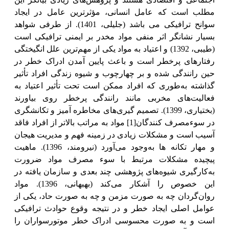
مطلب است که عامل انسانی، مؤثرترین عامل در ایجاد
سوانح ترافیکی می باشد (جلیلی، 1401). از طرفی شواهد
بسیار نشانگر اثر منفی مواد مخدر بر ایمنی ترافیکی است
(طیبی، 1392) و اعتیاد به مواد یکی از مهم‌ترین علل انگیختگی
رفتارهای پرخطر است و باعث پایین آمدن ادراک خطر در
حین رانندگی شده و بر چهارچوب و شیوه زندگی افراد تأثیر
گذاشته به‌طوری که افراد ممکن است تحت تأثیر اعتیاد به
فعالیت‌های مخربی مانند رانندگی پرخطر روی بیاورند
(بختیاری، 1399). تصمیم گیری‌های مخاطره آمیز و تکانشگری
در سوءمصرف کنندگان
[1]
مواد به مراتب بالاتر از افراد فاقد
آسیب است و مشکلات زیادی در زمینه فهم و مدیریت هیجان
و مهار تکانه ها به‌وجود می‌آورد (نیرومند، 1396). ماهیت
پیچیده مشکلات مرتبط با سوء مصرف مواد ضرورت
به‌کارگیری شیوه‌های پژوهشی چند بعدی و سازمان یافته در
این خصوص را آشکار می‌کند (بهبهانی، 1396). مواد
روان‌گردان چه به صورت مزمن و چه به صورت حاد، یکی از
عوامل اصلی ایجاد خطر و در نتیجه وقوع حوادث ترافیکی
است و به صورت محسوسی ادراک خطر موتور‌سواران را