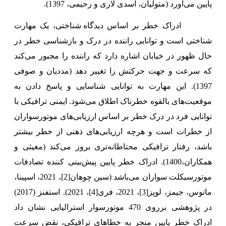
پایین می‌آورد (متولیان
، اسدی لاری و رحیمی
، 1397).
ادراک خطر بر اساس
دیدگاه شناختی، یک مهارت
شناختی است و توانایی راننده در درک و بازشناسی خطر در
حال ظهور در خیابان اشاره دارد که راننده را مجبور می‌کند
که سرعت و جهت حرکتش را تغییر دهد (مددیان و صوفی
1397). این مهارت به توانایی شناسایی و پاسخ دادن به
موقعیت‌های بالقوه خطرناک اطلاق می‌شود. ایمنی ترافیکی با
توانایی فرد در درک خطر بر اساس ارزیابی‌های موتور‌سواران
از خطرات است و هرچه ارزیابی‌های ذهنی از خطر بیشتر
باشد، رفتار ترافیکی محتاطانه‌تری بروز می‌کند (مغیثی و
همکاران،1400). ادراک خطر پایین پیش‌بینی کننده تصادفات
موتورسیکلت سواران می‌باشد (سین چوهان
[2]
، 2021، اسپینا،
ماتوس، جیمز، لوپز
[3]
، 2021، فری
[4]
، 2021). استفنز (2017)
در پژوهشی برروی 470 موتور‌سوار استرالیایی نشان داد
ادراک خطر پایین منجر به خطاهای ترافیکی، نقض سرعت