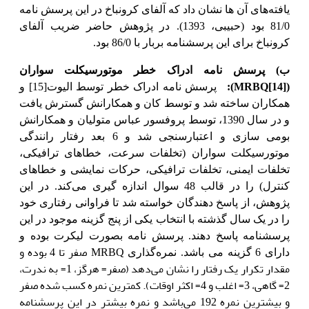
یافته‌های آن ها نشان داد که آلفای کرونباخ در این پرسش نامه
81/0 بود (حبیبی، 1393). در پژوهش حاضر ضریب آلفای
کرونباخ برای این پرسشنامه بربار با 86/0 بود.
ب) پرسش نامه ادراک خطر موتورسیکلت سواران
(
[14]
MRBQ
):
پرسش نامه ادراک خطر توسط الیوت
[15]
و
همکاران ساخته شد و توسط کان و همکارانش گسترش یافت
و در سال 1390، توسط پروفسور عباس متولیان و همکارانش
بومی سازی و اعتبارسنجی شد و 6 بعد رفتار رانندگی
موتورسیکلت سواران (تخلفات سرعت، خطاهای ترافیکی،
تخلفات ایمنی، تخلفات ترافیکی، حرکات نمایشی و خطاهای
کنترل) را در قالب 48 سوال اندازه گیری می‌کند. در این
پژوهش، از پاسخ دهندگان خواسته شد تا فراوانی رفتاری خود
را در یک سال گذشته با انتخاب یکی از پنج گزینه موجود در این
پرسشنامه پاسخ دهند. پرسش نامه بصورت لیکرت بوده و
صفر تا 4 بوده و
دارای 6 گزینه می باشد. نمره‌گذاری
MRBQ
مقدار تکرار یک رفتار را نشان می‌دهد (صفر= هرگز، 1= به ندرت،
2= گاهی، 3= اغلب و 4= اکثر اوقات). کمترین نمره کسب شده صفر
و بیشترین نمره 192 می‌باشد و نمره بیشتر در این پرسشنامه