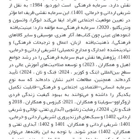
نقش دارد، سرمایه فرهنگی است (بوردیو، 1984؛؛ به نقل از
شریفی اردانی و خرمائی، 1401). این سرمایه نقشی ظریف اما مؤثر
در تعیین موقعیت اجتماعی افراد ایفا می‌کند (بوگرا، واتسون و
وِنتریگلیو ، 2020). سرمایه فرهنگی سه مؤلفه دارد: عینیت‌یافته
(نمودهای عینی چون کتاب‌ها، آثار هنری، موسیقی و سایر کالاهای
فرهنگی)، ذهنیت‌یافته (زبان، اعمال و ترجیحات فرهنگی) و
نهادینه‌شده (مدارک و مدارج تحصیلی) (شریفی اردانی و خرمایی،
1401). پژوهش‌ها نقش مهم سرمایه فرهنگی را در رشد جوامع
(هیل و همکاران ، 2023) و توسعه صلاحیت‌های آموزش عالی در
سطح بین‌المللی (تِنگ و کوزیر ، 2024؛ فِنگ و تان ، 2024) تأیید
کرده‌اند. همچنین، مطالعات اخیر نشان داده‌اند که سه نوع
سرمایه انسانی—اقتصادی، اجتماعی و فرهنگی—قابلیت تکمیل
یکدیگر را داشته و می‌توانند به بهبود کیفیت زندگی فردی
(زوگراوو-سویلیتا و همکاران ، 2021؛ کیزوس و همکاران ، 2018 و
فنگ و تان، 2024)، رضایت زناشویی (آبداری تفتی، تولائی و شریفی
اردانی، 1402) و سبک‌های فرزندپروری (شریفی اردانی و خرمایی،
1401؛ شریفی اردانی و همکاران، 1401 و 1402؛ آبداری تفتی و
همکاران، 1402) منجر شوند. با توجه به این یافته‌ها، می‌توان
فرض کرد که سرمایه‌های انسانی بر رفتارهای شهروندی تحصیلی