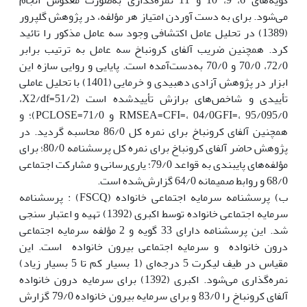
می‌شود. برای به دست آوردن امتیاز هر مؤلفه، در پژوهش گلپرور
(1389) در تحلیل عامل اکتشافی وجود سه عامل مذکور را تائید
کرد. همچنین ضریب آلفای کرونباخ سه عامل به ترتیب برابر
72/0، 70/0 و 70/0 به‌دست‌آمده است. پایایی و روایی سازه این
ابزار در پژوهش آزادی دهبیدی و خرمایی (1401) با تحلیل عاملی
تأییدی و شاخص‌های برازش تأییدشده است (51/2‏‎X2/df=‎‏،
95/0‏GFI=‎،‎ 95/0‏CFI=‎، 04/0‏RMSEA=‎‏ و ‏‏71/0‏PCLOSE=‎‏)؛ و
همچنین آلفای کرونباخ برای نمره کل 86/0 محاسبه گردید. در
پژوهش حاضر آلفای کرونباخ برای نمره کل پرسشنامه 80/0؛ برای
مؤلفه‌های پایبندی به قواعد 79/0؛ یاری‌رسانی و مشارکت اجتماعی
68/0 و روابط صمیمانه 64/0 گزارش‌شده است.
ب) پرسشنامه سرمایه اجتماعی خانواده (FSCQ) : پرسشنامه
سرمایه اجتماعی خانواده توسط اکبری (1392) تهیه و اعتبار سنجی
شد. این پرسشنامه دارای 33 گویه و 2 مؤلفه سرمایه اجتماعی
درون خانواده و سرمایه اجتماعی بیرون خانواده است. این
مقیاس در طیف لیکرت 5 درجه‌ای (1 بسیار کم تا 5 بسیار زیاد)
نمره‌گذاری می‌شود. اکبری (1392) برای سرمایه درون خانواده
آلفای کرونباخ را 83/0 و برای سرمایه بیرون خانواده 79/0 گزارش