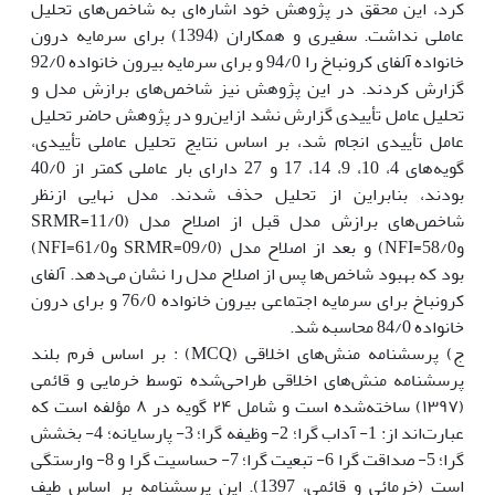
کرد، این محقق در پژوهش خود اشاره‌ای به شاخص‌های تحلیل
عاملی نداشت. سفیری و همکاران (1394) برای سرمایه درون
خانواده آلفای کرونباخ را 94/0 و برای سرمایه بیرون خانواده 92/0
گزارش کردند. در این پژوهش نیز شاخص‌های برازش مدل و
تحلیل عامل تأییدی گزارش نشد ازاین‌رو در پژوهش حاضر تحلیل
عامل تأییدی انجام شد، بر اساس نتایج تحلیل عاملی تأییدی،
گویه‌های 4، 10، 9، 14، 17 و 27 دارای بار عاملی کمتر از 40/0
بودند، بنابراین از تحلیل حذف شدند. مدل نهایی ازنظر
شاخص‌های برازش مدل قبل از اصلاح مدل (‏11/0=SRMR
و‏‏58/0=‏NFI‏) و بعد از اصلاح مدل (‏09/0=SRMR و‏61/0=‏NFI‏)
بود که بهبود شاخص‌ها پس از اصلاح مدل را نشان می‌دهد. آلفای
کرونباخ برای سرمایه اجتماعی بیرون خانواده 76/0 و برای درون
خانواده 84/0 محاسبه شد.
ج) پرسشنامه منش‌های اخلاقی (MCQ) : بر اساس فرم بلند
پرسشنامه منش‌های اخلاقی طراحی‌شده توسط خرمایی و قائمی
(۱۳۹۷) ساخته‌شده است و شامل ۲۴ گویه در ۸ مؤلفه است که
عبارت‌اند از: 1- آداب ‏گرا؛ 2- وظیفه گرا؛ 3- پارسایانه؛ 4- بخشش
گرا؛ ‎‏5- صداقت ‏گرا 6- ‏تبعیت گرا؛ 7- حساسیت گرا و 8- وارستگی
است (خرمائی و قائمی، 1397). این پرسشنامه بر اساس طیف