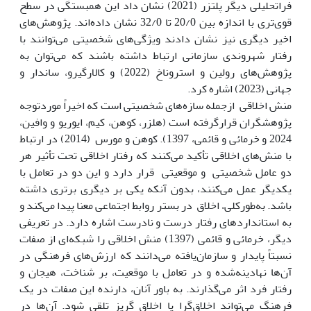
فراتحلیلی دیگر پلتزر (2021) نشان داد این همبستگی در سطح
قوی‌تری با اندازه بین 20/0 تا 32/0 نشان داده‌اند. پژوهش‌های
اخیر دیگری نیز نشان دادند ویژگی‌های شخصیتی می‌توانند با
رفتار شهروندی سازمانی ارتباط داشته باشند که می‌توان به
پژوهش‌های رولین و استروناخ (2022) و کالارگیرو، ساندار و
جهانی (2023) اشاره کرد.
منش اخلاقی ازجمله سازه‌های شخصیتی است که اخیراً موردتوجه
پژوهشگران قرارگرفته است (هلزر، کوهن، کیم، ایوریو و وافین،
2024 و خرمائی و قائمی، 1397). کوهن و مورس (2014) در ارتباط
با منش‌های اخلاقی تأکید می‌کنند که رفتار اخلاقی تحت تأثیر هر
دو عامل شخصیتی و موقعیتی قرار دارد و این دو در تعامل با
یکدیگر عمل می‌کنند، بدون آنکه یکی بر دیگری برتری داشته
باشد. به‌طورکلی، اخلاق در بستر روابط اجتماعی معنا پیدا می‌کند و
به استانداردهای رفتار درست و نادرست اشاره دارد. در تعریفی
دیگر، خرمائی و قائمی (1397) منش اخلاقی را شبکه‌ای از صفات
نسبتاً پایدار و سازمان‌یافته می‌دانند که ارزش‌های فرهنگی در
آن‌ها نهادینه‌شده و در تعامل با موقعیت، بر شناخت، هیجان و
رفتار فرد اثر می‌گذارند. به باور آنان، دارنده این صفات در یک
فرهنگ می‌تواند اخلاق‌گرا یا اخلاق گریز تلقی شود. آن‌ها در