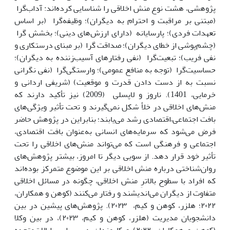
پژوهشی، هشت نوع منش اخلاقی را شناسایی کرده‌اند: آداب‌گرا
(مبتنی بر مراقبت و احترام به دیگران)؛ وظیفه‌گرا (بر اساس
تعهدات فردی)؛ پارسایانه (دارای ارزش‌های دینی)؛ بخشش گرا
(چشم‌پوشی از خطای دیگران)؛ صداقت گرا (بر مبنای درستکاری و
نفی فریب)؛ تبعیت‌گرا (نفی رفتارهای آسیب‌زننده به دیگران)؛
حساسیت‌گرا (توجه به منافع عمومی)؛ وارستگی‌گرا (نفی نگرانی
نسبت به از دست دادن قدرت و موقعیت) (شریفی اردانی و
خرمایی، 1401). ناروز و لاپسلی (2009) نیز تأکید دارند که
منش‌های اخلاقی در خلأ شکل نمی‌گیرند و تحت تأثیر ویژگی‌های
بافت اجتماعی–اقتصادی رشد می‌یابند؛ بنابراین در پژوهش حاضر
فرض می‌شود که سرمایه‌های انسانی به‌عنوان بافت اقتصادی،
اجتماعی و فرهنگی است که می‌تواند منش‌های اخلاقی را تحت
تأثیر خود قرار دهد. از سویی دیگر تا امروز، بیشتر پژوهش‌های
روان‌شناختی درباره منش اخلاقی بر این موضوع متمرکز بوده‌اند
که افراد با سطوح بالاترِ منش اخلاقی، چگونه در مسائل اخلاقی
متفاوت از دیگران می‌اندیشند و رفتار می‌کنند (کوهن و همکاران،
۲۰۲۲؛ هلزر، کوهن و کیم، ۲۰۲۳). پژوهش‌های پیشین در بین
دانشجویان مدیریت (هلزر، کوهن و کیم، ۲۰۲۳)، در بین وکلا
(کوهن و همکاران، ۲۰۲۲) و کارمندان در سراسر ایالات‌متحده