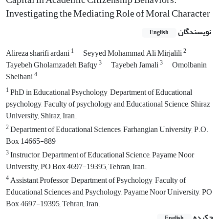
Investigating the Mediating Role of Moral Character
نویسندگان
English
1
2
Alireza sharifi ardani
Seyyed Mohammad Ali Mirjalili
3
3
Tayebeh Gholamzadeh Bafqy
Tayebeh Jamali
Omolbanin
4
Sheibani
1
PhD in Educational Psychology, Department of Educational
psychology, Faculty of psychology and Educational Science, Shiraz
University, Shiraz, Iran.
2
Department of Educational Sciences, Farhangian University, P.O.
Box 14665-889,
3
Instructor, Department of Educational Science, Payame Noor
University, PO Box 4697-19395, Tehran, Iran.
4
Assistant Professor, Department of Psychology, Faculty of
Educational Sciences and Psychology, Payame Noor University, PO
Box 4697-19395, Tehran, Iran.
چکیده
English