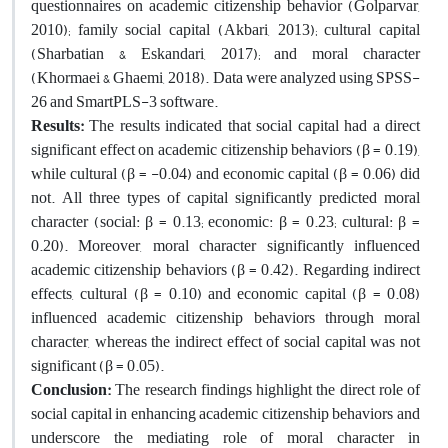
questionnaires on academic citizenship behavior (Golparvar,
2010); family social capital (Akbari, 2013); cultural capital
(Sharbatian & Eskandari, 2017); and moral character
(Khormaei & Ghaemi, 2018). Data were analyzed using SPSS-
26 and SmartPLS-3 software.
Results:
The results indicated that social capital had a direct
significant effect on academic citizenship behaviors (β = 0.19),
while cultural (β = -0.04) and economic capital (β = 0.06) did
not. All three types of capital significantly predicted moral
character (social: β = 0.13; economic: β = 0.23; cultural: β =
0.20). Moreover, moral character significantly influenced
academic citizenship behaviors (β = 0.42). Regarding indirect
effects, cultural (β = 0.10) and economic capital (β = 0.08)
influenced academic citizenship behaviors through moral
character, whereas the indirect effect of social capital was not
significant (β = 0.05).
Conclusion:
The research findings highlight the direct role of
social capital in enhancing academic citizenship behaviors and
underscore the mediating role of moral character in