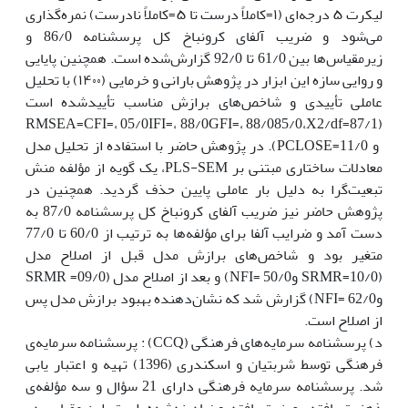
لیکرت ۵ درجه‌ای (۱=کاملاً درست تا ۵=کاملاً نادرست) نمره‌گذاری
می‌شود و ضریب آلفای کرونباخ کل پرسشنامه 86/0 و
زیرمقیاس‌ها بین 61/0 تا 92/0 گزارش‌شده است. همچنین پایایی
و روایی سازه این ابزار در پژوهش بارانی و خرمایی (۱۴۰۰) با تحلیل
عاملی تأییدی و شاخص‌های برازش مناسب تأییدشده است
(87/1‏‎X2/df=‎‏،85/0‏GFI=‎، 88/0‏IFI=‎، 88/0‏CFI=‎، 05/0‏RMSEA=
‎‏ و ‏‏11/0‏PCLOSE=‎‏). در پژوهش حاضر با استفاده از تحلیل مدل
معادلات ساختاری مبتنی بر PLS-SEM، یک گویه از مؤلفه منش
تبعیت‌گرا به دلیل بار عاملی پایین حذف گردید. همچنین در
پژوهش حاضر نیز ضریب آلفای کرونباخ کل پرسشنامه 87/0 به
دست آمد و ضرایب آلفا برای مؤلفه‌ها به ترتیب از 60/0 تا 77/0
متغیر بود و شاخص‌های برازش مدل قبل از اصلاح مدل
(‏10/0=SRMR و‏‏50/0 =‏NFI‏) و بعد از اصلاح مدل (‏09/0=‏ SRMR
و‏‏62/0 =‏NFI‏) گزارش شد که نشان‌دهنده بهبود برازش مدل پس
از اصلاح است.
د) پرسشنامه سرمایه‌های فرهنگی (CCQ) : پرسشنامه سرمایه‌ی
فرهنگی توسط شربتیان و اسکندری (1396) تهیه و اعتبار یابی
شد. پرسشنامه سرمایه فرهنگی دارای 21 سؤال و سه مؤلفه‌ی
ذهنیت یافته ، عینیت یافته و نهادینه‌شده است. این مقیاس در