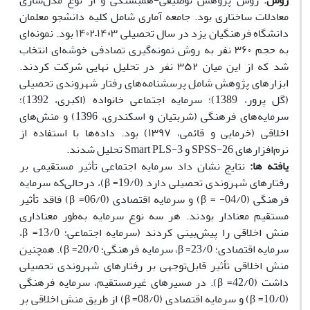
روش:
روش پژوهش توصیفی-همبستگی و از نوع مدل‌سازی
معادلات ساختاری بود. جامعه آماری شامل کلیه دانشجو معلمان
دانشگاه فرهنگیان یزد در سال تحصیلی ۱۴۰۳
–
۱۴۰۲ بود. نمونه‌ای
به حجم ۳۶۰ نفر به روش نمونه‌گیری تصادفی خوشه‌ای انتخاب
شد که از این میان ۳۵۲ نفر در تحلیل نهایی شرکت کردند.
ابزارهای پژوهش شامل پرسشنامه‌های
رفتار شهروندی تحصیلی
(گل پرور، 1389)
؛
سرمایه اجتماعی خانواده (اکبری، 1392)؛
سرمایه‌های فرهنگی (شربتیان و اسکندری، 1396) و منش‌های
اخلاقی (خرمایی و قائمی،
۱۳۹۷)
بود. داده‌ها با استفاده از
نرم‌افزارهای
SPSS-26
و
Smart PLS-3
تحلیل شدند.
یافته­ ها:
نتایج نشان داد سرمایه اجتماعی تأثیر مستقیمی بر
رفتارهای شهروندی تحصیلی دارد
(19/0
β =
)
، درحالی‌که سرمایه
فرهنگی
(04/0-
(β =
و سرمایه اقتصادی
(0
/0
6
β =
)
فاقد تأثیر
مستقیم معنادار بودند. هر سه نوع سرمایه به‌طور معناداری
منش اخلاقی را پیش‌بینی کردند
(سرمایه اجتماعی؛ 13/0
β =
،
سرمایه اقتصادی؛ 23/0
β =
، سرمایه فرهنگی؛ 20/0
β =
).
همچنین
منش اخلاقی تأثیر قابل‌توجهی بر رفتارهای شهروندی تحصیلی
داشت
(42/0
β =
). در مسیرهای غیرمستقیم، سرمایه فرهنگی
(10/0
β =
) و سرمایه اقتصادی (08/0
β =
)
از طریق منش اخلاقی بر