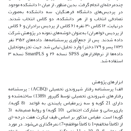
چندمرحله‌ای انجام گرفت. بدین منظور، از میان ۱۰ دانشکده موجود
در پردیس‌های دانشگاه فرهنگیان، سه دانشکده به‌صورت
تصادفی انتخاب و از هر دانشکده، دو کلاس انتخاب شدند.
درنهایت، ۱۲ کلاس ۳۰ نفره (۶ کلاس از پردیس برادران و ۶ کلاس
از پردیس خواهران) به‌عنوان خوشه‌های نمونه در پژوهش شرکت
داده شدند. پس از جمع‌آوری پرسشنامه‌ها، داده‌های ۳۵۲ نفر
(۱۷۳ پسر و ۱۷۹ دختر) وارد تحلیل نهایی شد. جهت تجزیه‌وتحلیل
داده‌ها از نرم‌افزارهای SPSS نسخه ۲۶ و SmartPLS نسخه ۳
استفاده شد.
ابزارهای پژوهش
الف) پرسشنامه رفتار شهروندی تحصیلی (ACBQ) : پرسشنامه
رفتارهای شهروندی تحصیلی توسط گلپرور (1389) ساخته‌شده و
دارای 21 گویه و سه زیرمقیاس پایبندی به قواعد (8 گویه)،
یاری‌رسانی و مشارکت اجتماعی (10 گویه) و روابط صمیمانه (3
گویه) است. مقیاس مذکور بر اساس طیف لیکرت هفت درجه-ای
از (کاملاً مخالفم=1 تا کاملاً موافقم=7) نمره‌گذاری می‌شود. در مورد
گویه‌های 6، 9، 10 و 11 نمره‌گذاری به‌صورت معکوس انجام