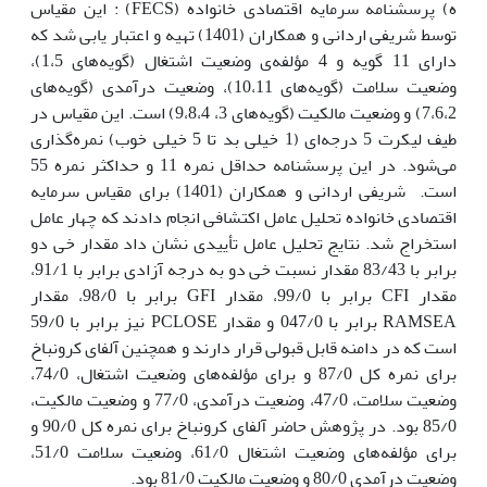
ه) پرسشنامه سرمایه اقتصادی خانواده (FECS) : این مقیاس
توسط شریفی اردانی و همکاران (1401) تهیه و اعتبار یابی شد که
دارای 11 گویه و 4 مؤلفه‌ی وضعیت اشتغال (گویه‌های 1،5)،
وضعیت سلامت ‏(گویه‌های 10،11)، وضعیت درآمدی (گویه‌های
7،6،2) و وضعیت مالکیت (گویه‌های 3، 9،8،4) است. این مقیاس در
طیف لیکرت 5 درجه‌ای (1 خیلی بد تا 5 خیلی خوب) نمره‌گذاری
می‌شود. در این پرسشنامه حداقل نمره 11 و حداکثر نمره 55
است. شریفی اردانی و همکاران (1401) برای مقیاس سرمایه
اقتصادی خانواده تحلیل عامل اکتشافی انجام دادند که چهار عامل
استخراج شد. نتایج تحلیل عامل تأییدی نشان داد مقدار خی دو
برابر با 83/43 مقدار نسبت خی دو به درجه آزادی برابر با 91/1،
مقدار CFI برابر با 99/0، مقدار GFI برابر با 98/0، مقدار
RAMSEA برابر با 047/0 و مقدار PCLOSE نیز برابر با 59/0
است که در دامنه قابل قبولی قرار دارند و همچنین آلفای کرونباخ
برای نمره کل 87/0 و برای مؤلفه‌های وضعیت اشتغال، 74/0،
وضعیت سلامت، 47/0، وضعیت درآمدی، 77/0 و وضعیت مالکیت،
85/0 بود. در پژوهش حاضر آلفای کرونباخ برای نمره کل 90/0 و
برای مؤلفه‌های وضعیت اشتغال 61/0، وضعیت ‌سلامت 51/0،
وضعیت درآمدی 80/0 و وضعیت مالکیت 81/0 بود.