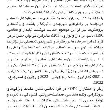
نیز تأثیرگذار هستند؛ چراکه هر یک از این سرمایه‌ها بستری
متفاوت برای بروز یا کاهش این رفتارها فراهم می‌کنند.
با توجه به مطالب بیان‌شده، به نظر می‌رسد سرمایه‌های انسانی
می‌توانند بر رفتارهای شهروندی تأثیرگذار باشند و یافته‌های
پژوهش‌ها نیز از این موضوع حمایت می‌کنند (پایدار و صالحی،
1396؛ باسو، پرادان و تواری، 2017)؛ بنابراین، می‌توان چنین فرض
کرد که این سرمایه‌ها بر رفتارهای شهروندی تحصیلی نیز مؤثرند؛
چراکه هر نوع سرمایه انسانی می‌تواند زمینه‌ها و شرایطی را
فراهم کند که موجب رشد یا کاهش این رفتارها شود؛ اما پرسش
اساسی این است که این سرمایه‌های انسانی از چه طریقی به بروز
رفتارهای شهروندی در افراد منجر می‌شوند؟ محققان یکی از
مسیرهای احتمالی را ویژگی‌های فردی و شخصیتی می‌دانند (پلتزر
، 2021؛ کالارگیرو، ساندار و جهانی ، 2023 و رولین و استروناخ،
2022).
زتلر و همکاران (۲۰۲۰) در فرا تحلیلی نشان دادند ویژگی‌های
برونگرایی، وظیفه‌شناسی، صداقت-فروتنی، گشودگی به تجربه و
توافق پذیری از مدل شخصیتی هگزاکو ، با رفتار شهروندی
سازمانی همبستگی مثبت با اندازه بین 11/0 تا 20/0 دارند. در