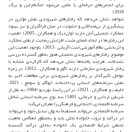
برای انجمن‌های حرفه‌ای یا علمی می‌شود (مک‌فارلین و برگ،
2018).
شواهد نشان می‌دهد که رفتارهای شهروندی نقش مؤثری در
پیشگیری از بی‌صداقتی و خشونت در میان فراگیران و نیز بهبود
عملکرد تحصیلی آنان دارند (وان‌دیک و همکاران ، 2005). اهمیت
این رفتارها در ایجاد فضای مثبت، افزایش رضایت، ارتقای عملکرد
و اثربخشی نظام آموزشی است (آریانی ، 2013). باوجود اهمیت این
موضوع، رفتارهای شهروندی تحصیلی هنوز به‌طور گسترده بررسی
نشده‌اند، هرچند یافته‌ها نشان می‌دهد که کارکردی مشابه با
رفتار شهروندی سازمانی دارند (گور و همکاران ، 2012). در زمره
عوامل تأثیرگذار بر رفتارهای شهروندی برخی مطالعات اخیر به
نقش سرمایه‌های انسانی پرداخته‌اند (بوگلر و سومچ ، 2021؛
خلیفت و همکاران ، 2021). در این راستا، بوردیو (1984؛ به نقل از
شریفی اردانی و خرمائی، 1401) سه نوع سرمایه انسانی شامل
سرمایه اقتصادی، اجتماعی و فرهنگی را معرفی می‌کند.
سرمایه اقتصادی می‌تواند مستقیماً به پول تبدیل شود و می‌تواند
در درآمد و ثروت خانواده تجلی یابد و به‌منظور انعکاس ماهیت
تجمعی شرایط اقتصادی یک خانواده به‌جای درآمد گسسته
یک‌ساله، برخی از محققان استدلال می‌کنند که ثروت که به‌عنوان