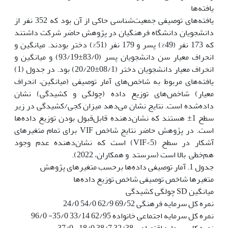
یافته‌ها
یافته‌های توصیفی جمعیت‌شناسی حاکی از آن بود که 352 نفر از
دانشجویان دانشگاه فرهنگیان در پژوهش حاضر شرکت داشتند
که 173 نفر (49%) پسر و 179 نفر (51%) دختر بودند. میانگین و
انحراف معیار سن دانشجویان پسر (83/0±93/19) و میانگین و
انحراف معیار دانشجویان دختر (08/1±20/20) بود. در جدول (1)
‏یافته‌های مربوط به شاخص‌های آمار توصیفی (میانگین، انحراف
معیار) شاخص‌های توزیع داده (چولگی و کشیدگی) نشان
داده‌شده است. نتایج نشان می‌دهد میزان کجی/کشیدگی در زیر
سطح ‎±‎1‌ هستند که نشان‌دهنده قابل‌قبول بودن توزیع داده‌ها
است. در پژوهش حاضر نتایج شاخص VIF برای تمام متغیرهای
آشکار در سطح (5>VIF) است که نشان‌دهنده عدم وجود
هم‌خطی بالا است ‏(سرستد و همکاران، 2022).
جدول 1. آمار توصیفی داده‌ها برحسب متغیرهای پژوهش
متغیرها شاخص توصیفی شاخص توزیع داده‌ها
میانگین SD چولگی کشیدگی
نمره کل سرمایه فرهنگی 69/52 62/9 54/0 24/0
نمره کل سرمایه اجتماعی خانواده 62/95 33/14 35/0- 96/0
نمره کل سرمایه اقتصادی 32/38 38/7 18/0- 37/0