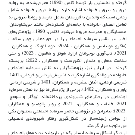
گرفته و نخستین بار توسط کلمن (1990) معرفی‌شده، به روابط
درون و بیرون خانواده اشاره دارد. روابط درون خانواده شامل
زمانی است که والدین با فرزندان تعامل دارند و روابط بیرونی به
تعامل اعضای خانواده با جامعه‌ای گسترده‌تر مانند خویشاوندان،
همسایگان و مدرسه مربوط می‌شود (کلمن، 1990). پژوهش‌های
اخیر نیز نقش سرمایه اجتماعی را در حوزه‌هایی چون سلامت
(ماگرو مونتانس و همکاران ، 2024؛ دوه-لئونگ و همکاران ،
2021)، تاب‌آوری نوجوانان (راوا، هوتز و هالفون ، 2023) و حتی
سلامت دهان و دندان (کنورست و همکاران ، 2022) برجسته
کردند. در ایران نیز، پژوهشگران به نقش سرمایه اجتماعی
خانواده در والد‌گری اشاره کردند (شریفی اردانی و خرمایی، 1401؛
شریفی اردانی، اثنان عشریه و همکاران، 1401 و شریفی اردانی،
یاوری و همکاران، 1402). برخی از پژوهش‌ها نیز به نقش سرمایه
اجتماعی در رفتارهای شهروندی پرداخته‌اند (بوگلر و سومچ،
2021؛ خلیفت و همکاران، 2021 و رویز-پالومینو و همکاران
،2023)؛ بنابراین در پژوهش حاضر سرمایه اجتماعی به‌عنوان یکی
از عوامل زمینه‌ساز در شکل‌گیری رفتار شهروندی تحصیلی
موردتوجه قرار گرفت.
از دیگر اشکال سرمایه انسانی که در بازتولید پدیده‌های اجتماعی