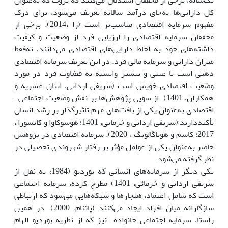
کل دارایی‌ها به‌جای درآمد سالانه تعریف می‌شود، برای درک
مفهوم سرمایه اقتصادی مناسب‌تر است (را ،2014). برخی از
محققان سرمایه اقتصادی را ارزیابی فرد از وضعیت و کیفیت
داشته‌های خود به لحاظ دارایی‌های اقتصادی می‌دانند، نه‌فقط
میزان دارایی و سرمایه مالی فرد. در این تعریف سرمایه اقتصادی
ذهنی است تا عینی و بیشتر وابسته به قضاوت فرد در مورد
وضعیت اقتصادی خویش است (شریفی اردانی، اثنان عشریه و
همکاران، 1401). از سویی پژوهش‌ها بر نقش وضعیت اجتماعی-
اقتصادی به‌عنوان یکی از بافت‌های مهم تأثیرگذار بر رشد انسان
تأکیددارند (شریفی اردانی و خرمایی، 1401؛ هوسوکاوا و کاتسورا ،
2017؛ کاسم و هوتاگالونگ ، 2020). سرمایه اقتصادی در پژوهش
حاضر به‌عنوان یکی از عوامل مؤثر بر رفتار شهروندی تحصیلی در
نظر گرفته می‌شود.
یکی دیگر از سرمایه‌های انسانی که بوردیو (1984؛ به نقل از
شریفی اردانی و خرمائی، 1401) مطرح کرده، سرمایه اجتماعی
است که شامل اعتماد، هنجارها و شبکه‌هایی می‌شود که ارتباطی
سازگارانه میان افراد ایجاد می‌کنند (پاتنام، 2000). در همین
راستا، سرمایه اجتماعی خانواده نیز که از نظریه بوردیو الهام