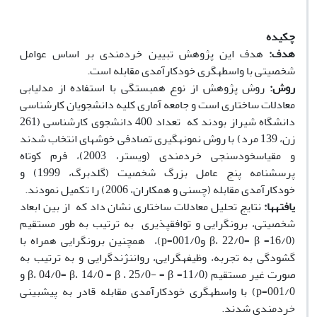
چکیده
هدف:
هدف این پژوهش تبیین خردمندی بر اساس عوامل
شخصیتی با واسطه­گری خودکارآمدی مقابله است.
روش:
روش پژوهش از نوع همبستگی با استفاده از مدل­یابی
معادلات ساختاری است و جامعه آماری کلیه دانشجویان کارشناسی
دانشگاه شیراز بودند که تعداد 400 دانشجوی کارشناسی (261
زن، 139 مرد) با روش نمونه­گیری تصادفی خوشه­ای انتخاب شدند
و مقیاس­خودسنجی خردمندی (ویستر، 2003)، فرم کوتاه
پرسشنامه پنج عامل بزرگ شخصیت (گلدبرگ، 1999) و
خودکارآمدی مقابله (چسنی و همکاران، 2006) را تکمیل نمودند.
یافته­ها:
نتایج تحلیل معادلات ساختاری نشان داد که از بین ابعاد
شخصیتی، برون­گرایی و توافق­پذیری به ترتیب به طور مستقیم
(16/0= β، 22/0= β و001/0=p)، همچنین برون­گرایی همراه با
گشودگی به تجربه، وظیفه­گرایی، روان­نژندگرایی و به ترتیب به
صورت غیر مستقیم (11/0= β، 04/0= β، 14/0 = β ، 25/0- = β و
001/0=p) با واسطه­گری خودکارآمدی مقابله قادر به پیش­بینی
خردمندی شدند.