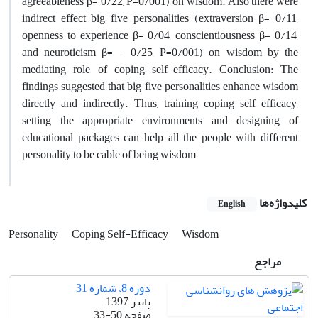
agreeableness β= 0/22, P=0/001) on wisdom. Also there were
indirect effect big five personalities (extraversion β= 0/11,
openness to experience β= 0/04, conscientiousness β= 0/14,
and neuroticism β= - 0/25, P=0/001) on wisdom by the
mediating role of coping self-efficacy. Conclusion: The
findings suggested that big five personalities enhance wisdom
directly and indirectly. Thus, training coping self-efficacy,
setting the appropriate environments and designing of
educational packages can help all the people with different
personality to be cable of being wisdom.
کلیدواژه‌ها
English
Personality
Coping Self-Efficacy
Wisdom
مراجع
دوره 8، شماره 31
پاییز 1397
صفحه
33-50