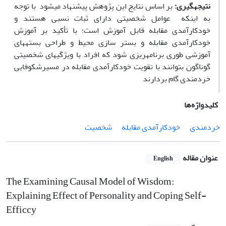
نتیجه­گیری:
بر اساس نتایج این پژوهش پیشنهاد می­شود با توجه
به این­که عوامل شخصیتی دارای ثبات نسبی هستند و
خودکارآمدی مقابله قابل آموزش است؛ با تأکید بر آموزش
خودکارآمدی مقابله و بستر سازی محیط و طراحی بسته­های
آموزشی طوری برنامه­ریزی شود که افراد با ویژگی­های شخصیتی
گوناگون بتوانند با تقویت خودکارآمدی مقابله در مسیرشکوفایی
خردمندی گام بردارند
کلیدواژه‌ها
خردمندی
خودکارآمدی مقابله
شخصیت
عنوان مقاله
English
The Examining Causal Model of Wisdom:
Explaining Effect of Personality and Coping Self-
Efficcy