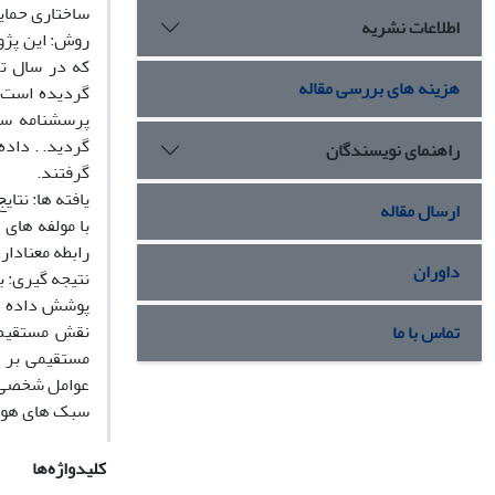
ساختاری حمای
اطلاعات نشریه
هزینه های بررسی مقاله
راهنمای نویسندگان
گرفتند.
یافته ها: نت
ارسال مقاله
با مولفه های
رابطه معناداری وجود
داوران
نتیجه گیری: ب
پوشش داده شو
نقش مستقیم 
تماس با ما
مستقیمی بر سا
عوامل شخصی، م
سبک های هویت
کلیدواژه‌ها