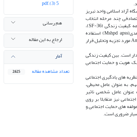
5 (3).pdf
.
ر روی350 نفر از دانشجویان دانشگاه آزاد اسلامی واحد تبریز
شه ای تصادفی چند مرحله انتخاب
هم رسانی
گردیده است. جهت جمع آوری داده ها از پرسشنامه های سبک هویت (ISI)، پرسشنامه کیفیت زندگی (SF-36)،
پرسشنامه سازگاری رینالدز(RAAI)، پرسشنامه حمایت اجتماعی اداراک شده چند بعدی(Mshpd apss) استفاده
ارجاع به این مقاله
گردید. . داده ها با استفاده از روش آماری مدل معادلات ساختاری (SEM) و نرم افزار Amos مورد تجزیه وتحلیل قرار
دار است. بین کیفیت زندگی
آمار
سبک هویت و حمایت اجتماعی
تعداد مشاهده مقاله
2,625
نظریه های یادگیری اجتماعی
م، به عنوان عامل محیطی،
عنوان عامل شخصی تاثیر
جتماعی نیز متقابلا بر روی
مولفه های حمایت اجتماعی و
سیار ضروری است.