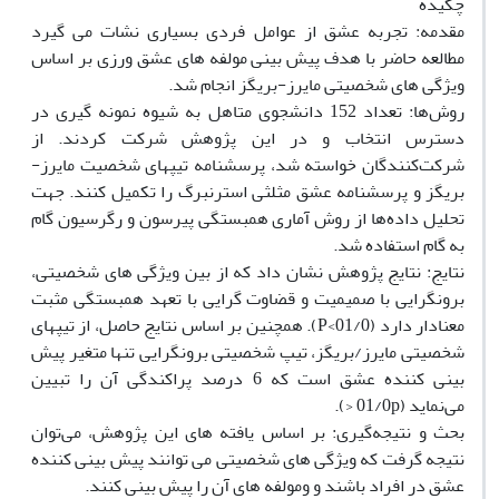
چکیده
مقدمه: تجربه عشق از عوامل فردی بسیاری نشات می گیرد
مطالعه حاضر با هدف پیش بینی مولفه های عشق ورزی بر اساس
ویژگی های شخصیتی مایرز-بریگز انجام شد.
روش‌ها: تعداد 152 دانشجوی متاهل به شیوه نمونه گیری در
دسترس انتخاب و در این پژوهش شرکت کردند. از
شرکت‌کنندگان خواسته شد، پرسشنامه تیپهای شخصیت مایرز-
بریگز و پرسشنامه عشق مثلثی استرنبرگ را تکمیل کنند. جهت
تحلیل داده‌ها از روش آماری همبستگی پیرسون و رگرسیون گام
به گام استفاده شد.
نتایج: نتایج پژوهش نشان داد که از بین ویژگی های شخصیتی،
برونگرایی با صمیمیت و قضاوت گرایی با تعهد همبستگی مثبت
معنادار دارد (01/0>P). همچنین بر اساس نتایج حاصل، از تیپهای
شخصیتی مایرز/بریگز، تیپ شخصیتی برونگرایی تنها متغیر پیش
بینی کننده عشق است که 6 درصد پراکندگی آن را تبیین
می‌نماید (01/0p <).
بحث و نتیجه‌گیری: بر اساس یافته های این پژوهش، می‌توان
نتیجه گرفت که ویژگی های شخصیتی می توانند پیش بینی کننده
عشق در افراد باشند و ومولفه های آن را پیش بینی کنند.