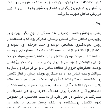
قرار نداده‌اند. بنابراین، این تحقیق با هدف پیش‌بینی رضایت
زناشویی بر مبنای برون‌گرایی، همدلی زناشویی و بخشش زناشویی
در زنان متأهل صورت پذیرفت.
روش
روش پژوهش حاضر توصیفی-همبستگی از نوع رگرسیون و بر
روی زنان متاهل ساکن استان لرستان متمرکز بود که با استفاده از
روش نمونه‌گیری تصادفی خوشه‌ای چند مرحله ای، نمونه‌ای
متشکل از 840 نفر از این جامعه انتخاب شدند. معیارهای ورود به
مطالعه شامل مونث بودن، متاهل بودن، داشتن سطح سواد در حد
توانایی خواندن و نوشتن و ابراز رضایت از شرکت در پژوهش
بودند. معیارهای خروج از مطالعه شامل ناتوانی از درک و پاسخ به
سوالات و عدم تمایل به ادامه همکاری بودند. پیش از آغاز تکمیل
پرسشنامه‌ها، به شرکت‌کنندگان توضیحات لازم در مورد محرمانه
باقی ماندن اطلاعات آنان، احترام به حریم خصوصی، استفاده از
داده‌های آنان منحصراً برای اهداف تحقیقاتی و حق انصراف از
مشارکت در تحقیق در هر زمان، ارائه شد. همچنین، در خصوص
نحوه تکمیل پرسشنامه و اینکه پاسخ صحیح یا غلط در
پرسشنامه‌ها وجود ندارد، توضیحات لازم به شرکت‌کنندگان ارائه