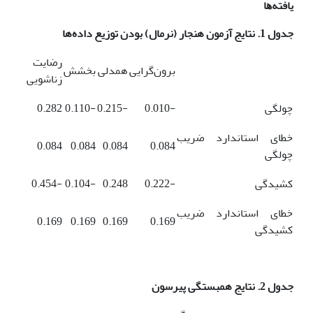
ﯾﺎﻓﺘﻪﻫﺎ
جدول ‏1. نتایج آزمون هنجار (نرمال) بودن توزیع داده‌ها
رضایت
برون‌گرایی
همدلی
بخشش
زناشویی
چولگی
-0.010
-0.215
-0.110
0.282
خطای استاندارد ضریب
0.084
0.084
0.084
0.084
چولگی
کشیدگی
-0.222
0.248
-0.104
-0.454
خطای استاندارد ضریب
0.169
0.169
0.169
0.169
کشیدگی
جدول ‏2. نتایج همبستگی پیرسون