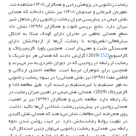
رضایت زناشویی در پژوهش رجبی و همکاران (۱۴۰۱) مشاهده شد.
غفوریان قهرمانی و مهدویان (۱۴۰۰) نیز نشان داده‌اند که همدلی
نقش مهمی در پیش‌بینی میزان رضایت زناشویی زنان متاهل شهر
تهران دارد. نتایج بررسی فتوت و همکاران (۱۳۹۸) نشان داد
سطح همدلی عاطفی در مادران دارای کودک مبتلا به اختلال
بیش‌فعالی-نقص‌توجه با رضایت آن‌ها از ازدواجشان دارای
همبستگی مثبت و معنی‌دار است. همچنین پلوپا، کازیمیرچاک، و
کاراسیویچ
[52]
(2019) گزارش دادند که همدلی هر دو شریک با
رضایت از رابطه در زوجینی که در دوران نامزدی به سر می‌برند و
همچنین برای شوهران مرتبط است. مطالعه احمدی اردکانی و
فاطمی عقدا (۱۳۹۸) نیز نقش همدلی را در بهبود رضایت زناشویی
به طور مستقیم یا غیرمستقیم برجسته کرد. طبق مطالعه لادا و
کازمیرچاک (2019)، همدلی نقش مهمی در تعیین میزان رضایت در
یک رابطه دارد. مطالعه نادری و همکاران (۱۳۹۶) نیز بر اهمیت
همدلی زوجین در پیش‌بینی رضایت شناختی آن‌ها تاکید داشت.
روی هم رفته، این مطالعات نشان می‌دهند که همدلی نقش کلیدی
در تقویت روابط رضایت‌بخش دارد. در جهت روشن شدن نحوه
رابطه بین همدلی و رضایت زناشویی می‌توان چنین استدلال کرد
که توانایی همدلی با همسر به افراد اجازه می‌دهد تا درک