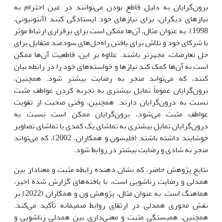
برون‌گرایان به دلیل قاطع بودن می‌توانند در عین احترام به
نیازهای دیگران، برای نیازهای خود ایستادگی کنند (آنتونیونی،
1998). به عنوان مثال، آن‌ها ممکن است برای برقراری ارتباط موثر
با شرکای خود و تلاش برای یافتن راه‌حل‌های سودمند متقابل برای
حل تعارضات، مجهزتر باشند. علاوه بر این، قاطعیت آن‌ها ممکن
است به آن‌ها کمک کند نیازها و خواسته‌های خود را در رابطه بیان
کنند، که می‌تواند منجر به رضایت بیشتر شود. همچنین،
برون‌گرایان عموماً تمایل بیشتری به تجربه کردن عواطف مثبت
نسبت به درون‌گرایان دارند. همچنین، وقتی صحبت از تقویت
عواطف مثبت می‌شود، برون‌گرایان ممکن است نسبت به
درون‌گرایان تمایل بیشتری به تماشای یک کمدی یا تماشای تصاویر
خوشایند داشته باشند (فلیسون و همکاران، 2002)، که می‌تواند
منجر به شادی و رضایت بیشتر در روابط شود.
نتایج پژوهش حاضر، که نشان دهنده رابطه مثبت و معنادار بین
همدلی و رضایت زناشویی است، با یافته‌های گزارش شده اخیر،
هماهنگ است. به عنوان مثال، پژوهش ون و همکاران (2022) بر
نفش محوری همدلی در ارتقای روابط صمیمانه تأکید می‌کند.
همچنین، همبستگی مثبت و معنی‌داری بین همدلی زناشویی و