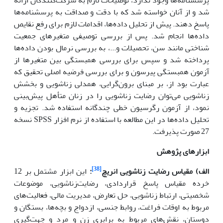
شد و از آنان خواسته شد که با دقت و صداقت به پرسشنامه‌ها
پاسخ دهند. پیش از تحلیل داده‌ها، اقدامات لازم برای رفع نقایص
داده‌ها انجام شد. پس از بررسی توصیفی متغیرهای جمعیت
شناختی مانند سن، تحصیلات و...، به بررسی نرمال بودن داده‌ها
پرداخته شد و سپس برای بررسی همبستگی بین متغیرها از
آزمون همبستگی پیرسون و برای بررسی فرضیه اصلی تحقیق که
عبارت بود از، بر مبنای برون‌گرایی، همدلی زناشویی و بخشش
زناشویی می‌توان رضایت زناشویی را در زنان متأهل پیش‌بینی
نمود، از آزمون رگرسیون خطی چندگانه استفاده شد. تجزیه و
تحلیل داده‌ها در این مطالعه با استفاده از نرم افزار SPSS نسخه
27 صورت پذیرفت.
ابزارهای پژوهش
[38]
الف) مقیاس رضایت ‌زناشویی انریچ
:
این ابزار مشتمل بر 12
خرده مقیاس پاسخ قراردادی، رضایت‌زناشویی، موضوعات
شخصیتی، ارتباط زناشویی، حل تعارض، مدیریت مالی، فعالیت‌های
مربوط به اوقات فراغت، روابط جنسی، ازدواج و بچه‌ها، بستگان و
دوستان، نقش‌های مربوط به برابری زن و مرد و جهت‌گیری