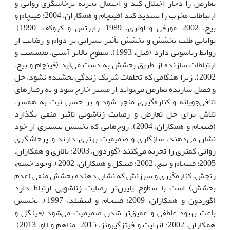
تعارض را دچار اختلال کند و احتمال تجربه پرخاشگری روانی و
ارتباطات مخرب را تشدید کند (فینچام و همکاران، 2004؛ فینچام و
بیچ، 2002؛ مورفی و اولری، 1989؛ رابرتس و کروکف، 1990).
توانایی طلب بخشش و بخشش تأثیر بسزایی بر دوام و رضایت از
روابط زناشویی دارد (فنل، 1993). سطوح بالاتر آشتی، صمیمیت و
ارتباطات سازنده از طریق بخشش به دست می‌آید (فینچام و بیچ،
2002). زیرا هنگامی که تخلفات شریک زندگی بخشیده نشود، حل
و فصل سازنده تعارض می‌تواند از مسیر خارج شود و به رفتارهای
تلافی‌جویانه و کناره‌گیری منجر شود و بر حسن نیت به همسر،
تلاش برای حل تعارض و رضایت زناشویی تأثیر منفی بگذارد
(فینچام و همکاران، 2004). زوج‌هایی که بخشش بیشتری از خود
نشان می‌دهند، سازگاری و صمیمیت بهتری دارند و پرخاشگری
روانی کمتری را تجربه می‌کنند (گوردون، 2003؛ پالاری و همکاران،
2005؛ فینچام و بیچ، 2002؛ فینکل و همکاران، 2002). وجود خشم،
رنجش، کناره‌گیری و سرزنش که نشان دهنده بخشش منفی (عدم
بخشش) است با سطوح پایین‌تر رضایت زناشویی ارتباط دارد
(گوردون و همکاران، 2009؛ فینچام و لینفیلد، 1997). بخشش
باعث بهبود عاطفی و عمیق‌تر شدن صمیمیت می‌شود (فینکل و
همکاران، 2002؛ انرایت و فیتزگیبونز، 2015؛ مناهم و لاو، 2013).