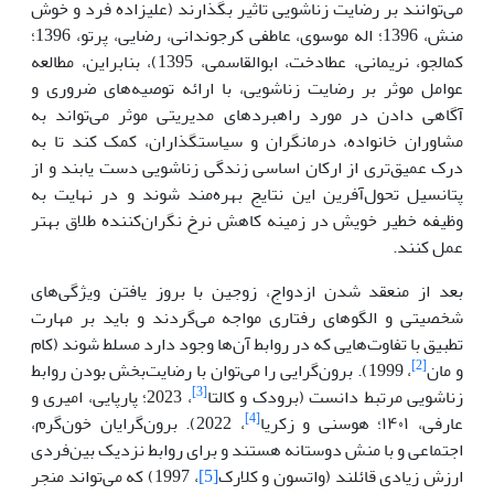
می‌توانند بر رضایت زناشویی تاثیر بگذارند (علیزاده فرد و خوش
منش، 1396؛ اله موسوی، عاطفی کرجوندانی، رضایی، پرتو، 1396؛
کمالجو، نریمانی، عطادخت، ابوالقاسمی، 1395)، بنابراین، مطالعه
عوامل موثر بر رضایت زناشویی، با ارائه توصیه‌های ضروری و
آگاهی دادن در مورد راهبردهای مدیریتی موثر می‌تواند به
مشاوران خانواده، درمانگران و سیاستگذاران، کمک کند تا به
درک عمیق‌تری از ارکان اساسی زندگی زناشویی دست یابند و از
پتانسیل تحول‌آفرین این نتایج بهره‌مند شوند و در نهایت به
وظیفه خطیر خویش در زمینه کاهش نرخ نگران‌کننده طلاق بهتر
عمل کنند.
بعد از منعقد شدن ازدواج، زوجین با بروز یافتن ویژگی‌های
شخصیتی و الگوهای رفتاری مواجه می‌گردند و باید بر مهارت
تطبیق با تفاوت‌هایی که در روابط آن‌ها وجود دارد مسلط شوند (کام
[2]
و مان
، 1999). برون‌گرایی را می‌توان با رضایت‌بخش بودن روابط
[3]
زناشویی مرتبط دانست (برودک و کالتا
، 2023؛ پارپایی، امیری و
[4]
عارفی، ۱۴۰۱؛ هوسنی و زکریا
، 2022). برون‌گرایان خون‌گرم،
اجتماعی و با منش دوستانه هستند و برای روابط نزدیک بین‌فردی
ارزش زیادی قائلند (واتسون و کلارک
[5]
، 1997) که می‌تواند منجر