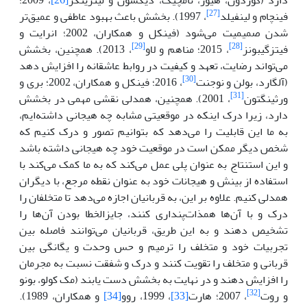
[27]
فینچام و لینفیلد
، 1997). بخشش باعث بهبود عاطفی و عمیق‌تر
شدن صمیمیت می‌شود (فینکل و همکاران، 2002؛ انرایت و
[29]
[28]
فیتزگیبونز
، 2015؛ مناهم و لاو
، 2013). همچنین، بخشش
می‌تواند رضایت، تعهد و کیفیت در روابط عاشقانه را افزایش دهد
[30]
(آلگارد، بولن و نوجنت
، 2016؛ فینکل و همکاران، 2002؛ بری و
[31]
ورثینگتون
، 2001). همچنین، همدلی نقشی مهمی در بخشش
دارد، زیرا درک اینکه در موقعیتی مشابه چه هیجانی داشته‌ایم،
به ما این قابلیت را می‌دهد که بتوانیم تصور و درک کنیم که
شخص دیگر ممکن است در موقعیت خود چه هیجانی داشته باشد
و این استنتاج به عنوان پلی عمل می‌کند که به ما کمک می‌کند با
استفاده از بینش و هیجانات خود به عنوان نقطه مرجع، با دیگران
همدلی کنیم. علاوه بر این، به قربانیان اجازه می‌دهد تا متخلفان را
درک و با آن‌ها همذات‌پنداری کنند، جایزالخطا بودن آن‌ها را
تشخیص دهند و به این طریق، قربانیان می‌توانند فاصله بین
تجربیات خود و متخلف را ترمیم و حس وحدت و یگانگی بین
قربانی و متخلف را تقویت کنند و درک و شفقت نسبت به مجرمان
را افزایش دهند و در نهایت به بخشش دست یابند (مک کولو، بونو
[32]
و روت
، 2007؛ هارت
[33]
، 1999، روو
[34]
و همکاران، 1989).