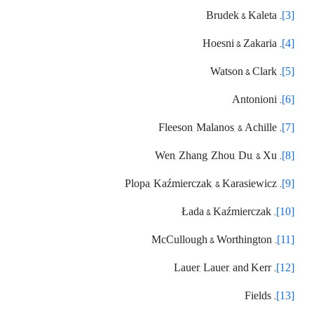
. Brudek & Kaleta
[3]
. Hoesni & Zakaria
[4]
. Watson & Clark
[5]
. Antonioni
[6]
. Fleeson, Malanos, & Achille
[7]
. Wen, Zhang, Zhou, Du, & Xu
[8]
. Plopa, Kaźmierczak, & Karasiewicz
[9]
. Łada & Kaźmierczak
[10]
. McCullough & Worthington
[11]
. Lauer, Lauer, and Kerr
[12]
. Fields
[13]