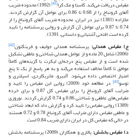
[41]
مقیاس دریافت می‌کند. کاستا و مک کرا
(1992) محدوده ضریب
آلفای کرونباخ را از 0.68 تا 0.86 برای عوامل آن گزارش کردند.
ملازاده (1381) نیز در ایران، محدوده ضریب آلفای کرونباخ را از
0.74 تا 0.87 برای عوامل آن گزارش و روایی پرسشنامه را تایید
کرده است (فتحی آشتیانی و داستانی، 1391).
[42]
ج) مقیاس همدلی:
پرسشنامه همدلی جولیف و فرینگتون
(2006) شامل 20 ماده و از عوامل همدلی شناختی و عاطفی تشکیل
شده است و از مقیاس پنج درجه‌ای لیکرت با گزینه‌های کاملاً
موافق تا کاملاً مخالف استفاده می‌کند و به هر پاسخ از یک تا پنج
امتیاز اختصاص داده می‌شود. آلبیرو، ماتریکاردی، اسپلتری و
[43]
توسو
در مطالعه خود (2009) روایی این مقیاس را تایید و
ضرایب آلفای کرونباخ را برای مقیاس کل 0.87 و برای خرده
مقیاس‌های عاطفی و شناختی 0.86 و 0.74 گزارش کردند. نوروزی
(1389) روایی مقیاس را تایید کرد و گزارش داد که ابعاد شناختی
و عاطفی مقیاس دارای ضرایب آلفای کرونباخ 0.78 و 0.72 هستند
در حالی که مقیاس کل در ایران دارای ضریب 0.84 است.
د) مقیاس بخشش:
پالاری و همکاران (2009) پرسشنامه بخشش