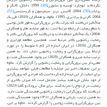
نکرده‌اند (بوچارد، لوسیه و سابورن
[49]
، 1999؛ دانلان، کانگر و
برایانت
[50]
، 2004؛ گاتیس، برنز، سیمپسون و کریستنسن
[51]
،
2004؛ کارنی و برادبری، 1995). مالوف و همکاران (2010) طی یک
متاآنالیز دریافتند که نمرات بالا در برون‌گرایی به طور قابل توجهی
با سطح رضایت از رابطه مرتبط است. به طور مشابه، هلر و همکاران
(2004) یک متاآنالیز انجام دادند و دریافتند که برون‌گرایی بالاتر با
رضایت زناشویی بالاتر مرتبط است. همچنین، مطالعه اورایزی و
همکاران (2016) در ایران اندازه اثر کم تا متوسط را در مورد
ارتباط بین برون‌گرایی و رضایت زناشویی نشان داد. به همین
ترتیب سایه میری و همکاران (2020) نیز وجود همبستگی مثبت و
معنی‌دار بین برون‌گرایی و رضایت زناشویی را گزارش کرد. علاوه
بر این، تحقیقات اخیر نیز، مشابه با مطالعات قبلی، شواهد بیشتری
برای حمایت از این ایده ارائه کرده است که افرادی که برون‌گرایی
از خود نشان می‌دهند بیشتر محتمل است که میزان بالاتری از
رضایت در ازدواج را تجربه کنند. برای مثال، برودک و کالتا (2023)
دریافتند که برون‌گرایی با رضایت زناشویی همبستگی مثبت دارد.
به همین ترتیب، پارپایی و همکاران (۱۴۰۱) وجود همبستگی مثبت
بین برون‌گرایی و رضایت زوجین را گزارش کردند. علاوه بر این،