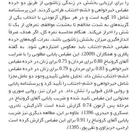
را برای ارزیابی بخشش در زندگی زناشویی از طریق دو خرده
مقیاس خیرخواهی و خشم-اجتناب طراحی کردند. این پرسشنامه
شامل 10 گویه است و در هر سؤال آزمودنی با انتخاب یکی از
گزینه‌های به شدت مخالفم تا به‌شدت موافقم، نمره‌ای از یک تا
شش را احراز می‌کند. هنگام محاسبه نمره کل، اگر هدف، صرفاً
اندازه‌گیری میزان بخشش زناشویی باشد، نمرات گویه‌های خرده
مقیاس خشم-اجتناب باید معکوس امتیازدهی شود. به گفته
پالاری و همکاران (2009)، این مقیاس پایایی مطلوبی را با ضرایب
آلفای کرونباخ 0.80 برای مردان و 0.75 برای زنان در خرده مقیاس
خیرخواهی و 0.83 برای مردان و 0.79 برای زنان در خرده مقیاس
خشم-اجتناب نشان داد. تحلیل عاملی تأییدی وجود دو عامل مجزا
شامل خیرخواهی و خشم-اجتناب را تأیید کرد و پرسشنامه پایایی
و روایی قابل قبولی را نشان داد. در ایران نیز، روایی صوری و
محتوایی این مقیاس تایید شده و ضریب پایایی آلفای کرونباخ در
مرحله پس آزمون 0.74 گزارش شده است (آذرکیش، نادری،
عسکری و حیدری، 1396). علاوه بر این، مطالعه دیگری نیز ضریب
پایایی آلفای کرونباخ را 0.91 برای این مقیاس گزارش کرده است
(رجبی، حریزاوی و تقی پور، 1395).