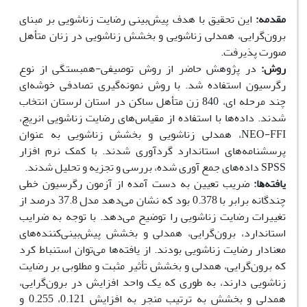
ﻣﻘﺪﻣﻪ:
این تحقیق با هدف پیش‌بینی رضایت زناشویی بر مبنای
برون‌گرایی، همدلی زناشویی و بخشش زناشویی در زنان متأهل
صورت پذیرفت.
روش:
در پژوهش حاضر از روش توصیفی-همبستگی از نوع
رگرسیون استفاده شد. با روش نمونه‌گیری تصادفی خوشه‌ای
چند مرحله ای، 840 زن متأهل ساکن در استان لرستان انتخاب
شدند. داده‌ها با استفاده از مقیاس‌های رضایت زناشویی انریچ،
NEO-FFI، همدلی زناشویی و بخشش زناشویی به عنوان
پرسشنامه‌های استاندارد گردآوری شدند. با کمک نرم افزار
SPSS داده‌های جمع آوری شده، بررسی و تجزیه و تحلیل شدند.
ﯾﺎﻓﺘﻪﻫﺎ:
ضریب تعیین به دست آمده از آزمون رگرسیون خطی
چندگانه برابر با 0.378 بود که نشان می‌دهد مدل 37.8 درصد از
تغییرات رضایت زناشویی را توضیح می‌دهد. با توجه به ضرایب
استاندارد، برون‌گرایی، همدلی و بخشش پیش‌بینی‌کننده‌های
معنادار رضایت زناشویی بودند. از یافته‌ها می‌توان استنباط کرد
که برون‌گرایی، همدلی و بخشش تأثیر مثبت و مطلوبی بر رضایت
زناشویی دارند، به طوری که یک واحد افزایش در برون‌گرایی،
همدلی و بخشش به ترتیب منجر به افزایش 0.121، 0.255 و