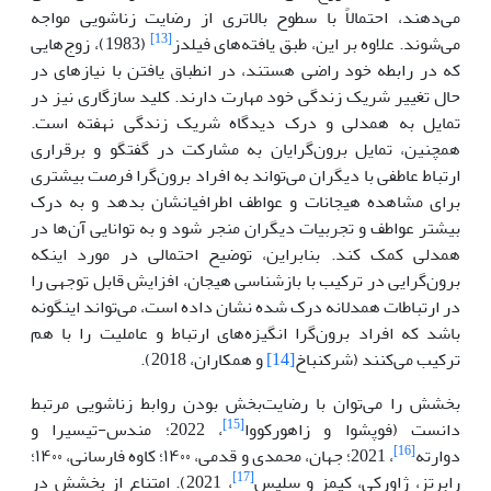
می‌دهند، احتمالاً با سطوح بالاتری از رضایت زناشویی مواجه
[13]
می‌شوند. علاوه بر این، طبق یافته‌های فیلدز
(1983)، زوج‌هایی
که در رابطه خود راضی هستند، در انطباق یافتن با نیازهای در
حال تغییر شریک زندگی خود مهارت دارند. کلید سازگاری نیز در
تمایل به همدلی و درک دیدگاه شریک زندگی نهفته است.
همچنین، تمایل برون‌گرایان به مشارکت در گفتگو و برقراری
ارتباط عاطفی با دیگران می‌تواند به افراد برون‌گرا فرصت بیشتری
برای مشاهده هیجانات و عواطف اطرافیانشان بدهد و به درک
بیشتر عواطف و تجربیات دیگران منجر شود و به توانایی آن‌ها در
همدلی کمک کند. بنابراین، توضیح احتمالی در مورد اینکه
برون‌گرایی در ترکیب با بازشناسی هیجان، افزایش قابل توجهی را
در ارتباطات همدلانه درک شده نشان داده است، می‌تواند اینگونه
باشد که افراد برون‌گرا انگیزه‌های ارتباط و عاملیت را با هم
ترکیب می‌کنند (شرکنباخ
[14]
و همکاران، 2018).
بخشش را می‌توان با رضایت‌بخش بودن روابط زناشویی مرتبط
[15]
دانست (فوپشوا و زاهورکووا
، 2022؛ مندس-تیسیرا و
[16]
دوارته
، 2021؛ جهان، محمدی و قدمی، ۱۴۰۰؛ کاوه فارسانی، ۱۴۰۰؛
[17]
رابرتز، ژاورکی، کیمز و سلیس
، 2021). امتناع از بخشش در