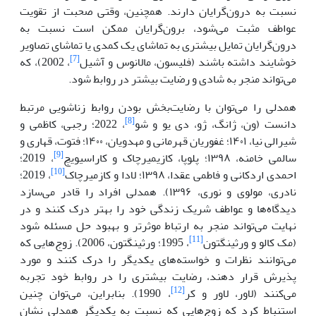
نسبت به درون‌گرایان دارند. همچنین، وقتی صحبت از تقویت
عواطف مثبت می‌شود، برون‌گرایان ممکن است نسبت به
درون‌گرایان تمایل بیشتری به تماشای یک کمدی یا تماشای تصاویر
[7]
خوشایند داشته باشند (فلیسون، مالانوس و آشیل
، 2002)، که
می‌تواند منجر به شادی و رضایت بیشتر در روابط شود.
همدلی را می‌توان با رضایت‌بخش بودن روابط زناشویی مرتبط
[8]
دانست (ون، ژانگ، ژو، دی یو و شو
، 2022؛ رجبی، کاظمی و
شیرالی نیا، ۱۴۰۱؛ غفوریان قهرمانی و مهدویان، ۱۴۰۰؛ فتوت، قهاری و
[9]
سالمی خامنه، ۱۳۹۸؛ پلوپا، کازیمیرچاک و کاراسیویچ
، 2019؛
[10]
احمدی اردکانی و فاطمی عقدا، ۱۳۹۸؛ لادا و کازمیرچاک
، 2019؛
نادری، مولوی و نوری، ۱۳۹۶). همدلی افراد را قادر می‌سازد
دیدگاه‌ها و عواطف شریک زندگی خود را بهتر درک کنند و در
نهایت می‌تواند منجر به ارتباط موثرتر و بهبود حل مسئله شود
[11]
(مک کالو و ورثینگتون
، 1995؛ ورثینگتون، 2006). زوج‌هایی که
می‌توانند نظرات و خواسته‌های یکدیگر را درک کنند و مورد
پذیرش قرار دهند، رضایت بیشتری را در روابط خود تجربه
[12]
می‌کنند (لاور، لاور و کر
، 1990). بنابراین، می‌توان چنین
استنباط کرد که زوج‌هایی که نسبت به یکدیگر همدلی نشان