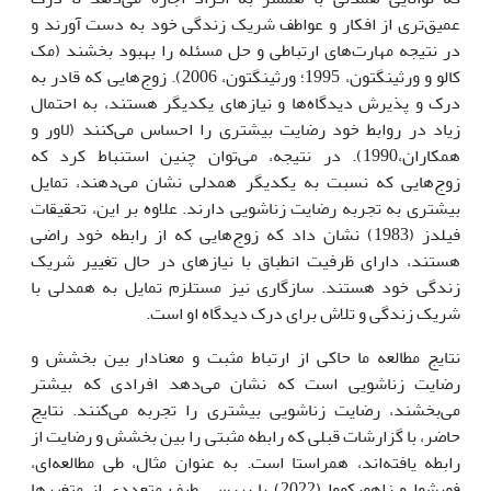
عمیق‌تری از افکار و عواطف شریک زندگی خود به دست آورند و
در نتیجه مهارت‌های ارتباطی و حل مسئله را بهبود بخشند (مک
کالو و ورثینگتون، 1995؛ ورثینگتون، 2006). زوج‌هایی که قادر به
درک و پذیرش دیدگاه‌ها و نیازهای یکدیگر هستند، به احتمال
زیاد در روابط خود رضایت بیشتری را احساس می‌کنند (لاور و
همکاران،1990). در نتیجه، می‌توان چنین استنباط کرد که
زوج‌هایی که نسبت به یکدیگر همدلی نشان می‌دهند، تمایل
بیشتری به تجربه رضایت زناشویی دارند. علاوه بر این، تحقیقات
فیلدز (1983) نشان داد که زوج‌هایی که از رابطه خود راضی
هستند، دارای ظرفیت انطباق با نیازهای در حال تغییر شریک
زندگی خود هستند. سازگاری نیز مستلزم تمایل به همدلی با
شریک زندگی و تلاش برای درک دیدگاه او است.
نتایج مطالعه ما حاکی از ارتباط مثبت و معنادار بین بخشش و
رضایت زناشویی است که نشان می‌دهد افرادی که بیشتر
می‌بخشند، رضایت زناشویی بیشتری را تجربه می‌کنند. نتایج
حاضر، با گزارشات قبلی که رابطه مثبتی را بین بخشش و رضایت از
رابطه یافته‌اند، همراستا است. به عنوان مثال، طی مطالعه‌ای،
فوپشوا و زاهورکووا (2022) با بررسی طیف متعددی از متغیرها