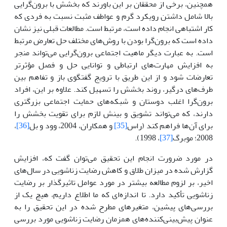
همچنین، برخی از محققان بر این باورند که بخشش با برون‌گرایی
بالا شامل داشتن رویکرد گرم و عواطف مثبت نسبت به فردی که
کار اشتباهی انجام داده است، مرتبط است. مطالعات قبلی نیز نشان
داده است که برون‌گرا بودن با روش‌های مختلف حل تعارض مرتبط
است. به عبارت دیگر ماهیت اجتماعی برون‌گرایی می‌تواند منجر
به افزایش مهارت‌های ارتباطی و توانایی حل و فصل مؤثرتر
تعارضات شود و از این طریق با ترویج گفتگوی باز و تفاهم بین
طرف‌های درگیر، روند بخشش را تسهیل کند. علاوه بر این، افراد
برون‌گرا اغلب دوستان و شبکه‌های حمایت اجتماعی بزرگتری
دارند، که می‌تواند تشویق و بینش لازم برای تقویت بخشش را
برای آن‌ها فراهم کند (راس
[35]
و همکاران، 2004، وود و بل
[36]
،
2008؛ موبرگ
[37]
، 1998).
در مورد ضرورت انجام این تحقیق می‌توان گفت که، افزایش
گزارش شده در میزان طلاق و کاهش رضایت زناشویی در سال‌های
اخیر، بر لزوم مطالعه بیشتر در مورد عوامل تاثیرگذار بر رضایت
زناشویی تأکید دارد. تا اندازه‌ای که ما اطلاع داریم، هیچ یک از
بررسی‌های پیشین، متغیرهای مطرح شده در این تحقیق را به
عنوان پیش‌بینی‌کننده‌های همزمان رضایت زناشویی مورد بررسی