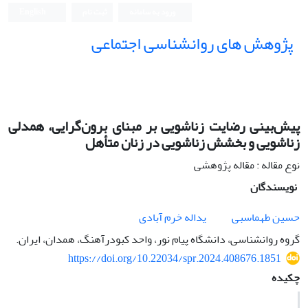
ورود به سامانه
ثبت نام
English
پژوهش های روانشناسی اجتماعی
پیش‌بینی رضایت زناشویی بر مبنای برون‌گرایی، همدلی
زناشویی و بخشش زناشویی در زنان متأهل
نوع مقاله : مقاله پژوهشی
نویسندگان
حسین طهماسبی
یداله خرم آبادی
گروه روانشناسی، دانشگاه پیام نور، واحد کبودرآهنگ، همدان، ایران.
https://doi.org/10.22034/spr.2024.408676.1851
چکیده