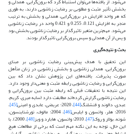
می‌شود. از یافته‌ها می‌توان استنباط کرد که برون‌گرایی، همدلی و
بخشش تأثیر مثبت و مطلوبی بر رضایت زناشویی دارند، به طوری
که هر واحد افزایش در برون‌گرایی، همدلی و بخشش به ترتیب
منجر به افزایش 0.121، 0.255 و 0.421 واحد در رضایت زناشویی
می‌شود. مهم‌ترین متغیر تاثیرگذار بر رضایت زناشویی بخشش بود
و پس از آن همدلی و سپس برون‌گرایی تاثیرگذار بودند.
بحث و نتیجه‌گیری
این تحقیق با هدف پیش‌بینی رضایت زناشویی بر مبنای
برون‌گرایی، همدلی زناشویی و بخشش زناشویی در زنان متأهل
صورت پذیرفت. یافته‌های این پژوهش نشان داد که بین
برون‌گرایی و رضایت زناشویی رابطه مثبت و معنی‌دار وجود دارد.
این نتیجه با تحقیقات قبلی که رابطه مثبت بین برون‌گرایی و
رضایت زناشویی گزارش کرده‌اند مطابقت دارد (سایه میری، کریم،
عبدی، دالوند و قنشلنگ
[44]
، 2020؛ عریضی، عابدی و امینی
[45]
،
2016؛ هلر، واتسون و ایلیس
[46]
، 2004؛ مالوف، تورشتاینسون،
شوته، بولار و روک
[47]
، 2010؛ واتسون، هابارد و ویز
[48]
، 2000). با
این حال، توجه به این نکته مهم است که برخی از مطالعات هیچ
ارتباط معنی‌داری بین برون‌گرایی و رضایت زناشویی گزارش