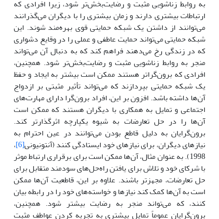
به روابط زناشویی مثبت و رضایت‌بخش‌تر شود، زیرا افرادی که
ارتباطات بیشتری دارند و زمان بیشتری را با دیگران می‌گذرانند
می‌توانند از داشتن یک شبکه حمایتی قوی بهره‌مند شوند. این
شبکه حمایتی می‌تواند حمایت عاطفی و عملی را در وقایع دشواری
که در زندگی رخ می‌دهند فراهم کند که به دنبال آن می‌تواند
منجر به روابط زناشویی مثبت و رضایت‌بخش‌تر شود. همچنین،
افرادی که برون‌گراتر هستند ممکن است بیشتر به ایجاد و حفظ
یک شبکه حمایتی بپردازند که می‌تواند تأثیر مثبتی بر ازدواج
آن‌ها داشته باشد. افزون بر این، افراد برون‌گرا دارای مهارت‌های
اجتماعی و تمایل به همکاری با دیگران هستند که ممکن است
آن‌ها را در حل تعارضات به شیوه یکپارچه اثرگذارتر کند.
برون‌گرایان به دلیل قاطع بودن می‌توانند در عین احترام به
نیازهای دیگران، برای نیازهای خود ایستادگی کنند (آنتونیونی
[6]
،
1998). به عنوان مثال، آن‌ها ممکن است برای برقراری ارتباط موثر
با شرکای خود و تلاش برای یافتن راه‌حل‌های سودمند متقابل برای
حل تعارضات، مجهزتر باشند. علاوه بر این، قاطعیت آن‌ها ممکن
است به آن‌ها کمک کند نیازها و خواسته‌های خود را در رابطه بیان
کنند، که می‌تواند منجر به رضایت بیشتر شود. همچنین،
برون‌گرایان عموماً تمایل بیشتری به تجربه کردن عواطف مثبت