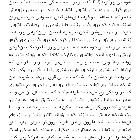
هوسنی و زکریا (2022) به وجود همبستگی ضعیف اما مثبت بین
برون‌گرایی و رضایت زناشویی اشاره کردند. بر اساس پژوهش
حاضر که با مطالعات و فراتحلیل‌های قبلی همخوانی دارد، می‌توان
استنباط کرد که برون‌گرایی تأثیر قابل توجهی بر رضایت زناشویی
دارد. در جهت روشن شدن نحوه رابطه بین برون‌گرایی و رضایت
زناشویی می‌توان چنین استدلال کرد که برون‌گرایان خون‌گرم،
اجتماعی و با منش دوستانه هستند و برای روابط نزدیک بین‌فردی
ارزش زیادی قائلند (واتسون و کلارک، 1997) که می‌تواند منجر به
روابط زناشویی مثبت و رضایت‌بخش‌تر شود، زیرا افرادی که
ارتباطات بیشتری دارند و زمان بیشتری را با دیگران می‌گذرانند
می‌توانند از داشتن یک شبکه حمایتی قوی بهره‌مند شوند. این
شبکه حمایتی می‌تواند حمایت عاطفی و عملی را در وقایع دشواری
که در زندگی رخ می‌دهند فراهم کند که به دنبال آن می‌تواند
منجر به روابط زناشویی مثبت و رضایت‌بخش‌تر شود. همچنین،
افرادی که برون‌گراتر هستند ممکن است بیشتر به ایجاد و حفظ
یک شبکه حمایتی بپردازند که می‌تواند تأثیر مثبتی بر ازدواج
آن‌ها داشته باشد. افزون بر این، افراد برون‌گرا دارای مهارت‌های
اجتماعی و تمایل به همکاری با دیگران هستند که ممکن است
آن‌ها را در حل تعارضات به شیوه یکپارچه اثرگذارتر کند.