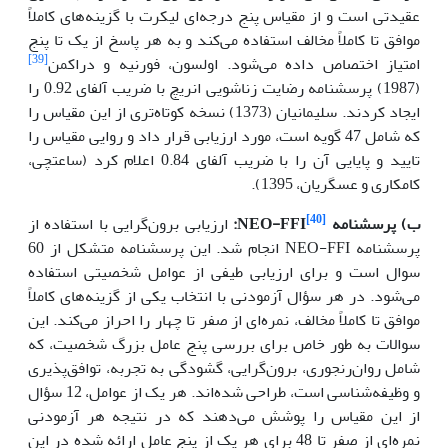
عقیدتی است و از مقیاس پنج درجه‌ای لیکرت با گزینه‌های کاملاً
موافق تا کاملاً مخالف استفاده می‌کند و به هر پاسخ از یک تا پنج
[39]
امتیاز اختصاص داده می‌شود. اولسون، فورنیه و دراکمن
(1987) پرسشنامه رضایت زناشویی انریچ با ضریب آلفای 0.92 را
ایجاد کردند. سلیمانیان (1373) نسخه کوتاه‌تری از این مقیاس را
که شامل 47 گویه است، مورد ارزیابی قرار داد و روایی مقیاس را
تایید و پایایی آن را با ضریب آلفای 0.84 اعلام کرد (ساعتچی،
کامکاری و عسگریان، 1395).
[40]
ب) پرسشنامه
NEO-FFI
:
ارزیابی برون‌گرایی با استفاده از
پرسشنامه NEO-FFI انجام شد. این پرسشنامه متشکل از 60
سوال است و برای ارزیابی طیفی از عوامل شخصیتی استفاده
می‌شود. در هر سؤال آزمودنی با انتخاب یکی از گزینه‌های کاملاً
موافق تا کاملاً مخالف، نمره‌ای از صفر تا چهار را احراز می‌کند. این
سوالات به طور خاص برای بررسی پنج عامل بزرگ شخصیت، که
شامل روان‌رنجوری، برون‌گرایی، گشودگی به تجربه، توافق‌پذیری
و وظیفه‌شناسی است، طراحی شده‌اند. هر یک از عوامل، 12 سؤال
از این مقیاس را پوشش می‌دهند که در نتیجه هر آزمودنی
نمره‌ای از صفر تا 48 برای هر یک از پنج عامل ارائه شده در این