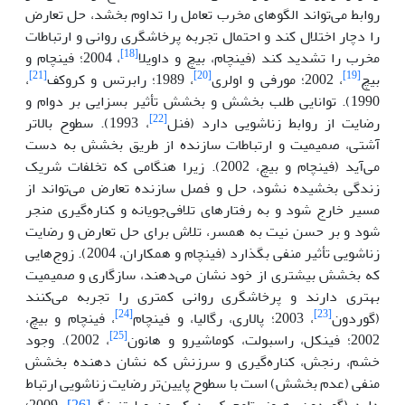
روابط می‌تواند الگوهای مخرب تعامل را تداوم بخشد، حل تعارض
را دچار اختلال کند و احتمال تجربه پرخاشگری روانی و ارتباطات
[18]
مخرب را تشدید کند (فینچام، بیچ و داویلا
، 2004؛ فینچام و
[21]
[20]
[19]
بیچ
، 2002؛ مورفی و اولری
، 1989؛ رابرتس و کروکف
،
1990). توانایی طلب بخشش و بخشش تأثیر بسزایی بر دوام و
[22]
رضایت از روابط زناشویی دارد (فنل
، 1993). سطوح بالاتر
آشتی، صمیمیت و ارتباطات سازنده از طریق بخشش به دست
می‌آید (فینچام و بیچ، 2002). زیرا هنگامی که تخلفات شریک
زندگی بخشیده نشود، حل و فصل سازنده تعارض می‌تواند از
مسیر خارج شود و به رفتارهای تلافی‌جویانه و کناره‌گیری منجر
شود و بر حسن نیت به همسر، تلاش برای حل تعارض و رضایت
زناشویی تأثیر منفی بگذارد (فینچام و همکاران، 2004). زوج‌هایی
که بخشش بیشتری از خود نشان می‌دهند، سازگاری و صمیمیت
بهتری دارند و پرخاشگری روانی کمتری را تجربه می‌کنند
[24]
[23]
(گوردون
، 2003؛ پالاری، رگالیا، و فینچام
، فینچام و بیچ،
[25]
2002؛ فینکل، راسبولت، کوماشیرو و هانون
، 2002). وجود
خشم، رنجش، کناره‌گیری و سرزنش که نشان دهنده بخشش
منفی (عدم بخشش) است با سطوح پایین‌تر رضایت زناشویی ارتباط
دارد (گوردون، هیوز، تامچیک، دیکسون و لیتزینگر
[26]
، 2009؛