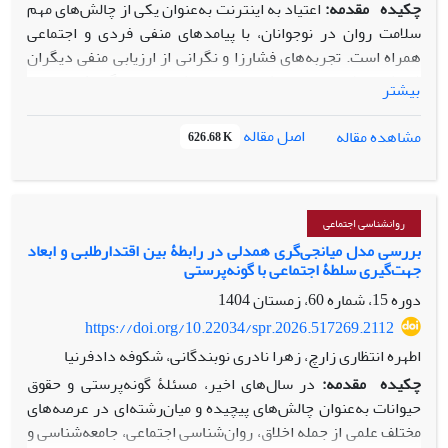
چکیده
مقدمه:
اعتیاد به اینترنت به‌عنوان یکی از چالش‌های مهم
سلامت روان در نوجوانان، با پیامدهای منفی فردی و اجتماعی
همراه است. تجربه‌های فشارزا و نگرانی از ارزیابی منفی دیگران
(اضطراب ظاهر اجتماعی) از عوامل خطر مهم در گرایش به این
بیشتر
اعتیاد محسوب می‌شوند؛ بااین‌حال، نقش حمایت اجتماعی به‌عنوان
یک میانجی در این رابطه کمتر بررسی شده است. ازاین‌رو،
اصل مقاله
مشاهده مقاله
626.68 K
پژوهش حاضر با هدف تبیین مدل علّی اعتیاد به اینترنت بر اساس
تجربه‌های فشارزا و اضطراب ظاهر اجتماعی با نقش میانجی حمایت
اجتماعی انجام شد
.
روش
:
این پژوهش توصیفی-
همبستگی در جامعه دانش‌آموزان
روانشناسی اجتماعی
پسر مقطع متوسطه شهر اردبیل در سال تحصیلی ۱۴۰۳-۱۴۰۲ اجرا
بررسی مدل میانجی‌گری همدلی در رابطۀ بین اقتدارطلبی و ابعاد
جهت‌گیری سلطۀ اجتماعی با گونه‌پرستی
شد. از این جامعه، تعداد ۴۵۰ دانش‌آموز ۱۲ تا ۱۴ ساله با روش
نمونه‌گیری خوشه‌ای چندمرحله‌ای انتخاب شدند. برای گردآوری
دوره 15، شماره 60، زمستان 1404
داده‌ها از پرسشنامه‌های اعتیاد به اینترنت یانگ (۱۹۹۸)،
https://doi.org/10.22034/spr.2026.517269.2112
تجربه‌های فشارزا مسلچ (۲۰۱۵)، اضطراب ظاهر اجتماعی هارت و
اطهره انتظاری زارچ، زهرا نادری نوبندگانی، شکوفه دادفرنیا
همکاران (۲۰۰۸)
و حمایت اجتماعی ادراک‌شده زیمت و همکاران
چکیده
مقدمه:
در سال‌های اخیر، مسئلۀ گونه‌پرستی و حقوق
(۱۹۸۸) استفاده شد
.
داده‌ها با استفاده از آزمون‌های ضریب
حیوانات به‌عنوان چالش‌های پیچیده و میان‌رشته‌ای در عرصه‌های
همبستگی پیرسون و مدل‌سازی معادلات ساختاری تجزیه‌وتحلیل
مختلف علمی از جمله اخلاق، روان‌شناسی اجتماعی، جامعه‌شناسی و
شد.