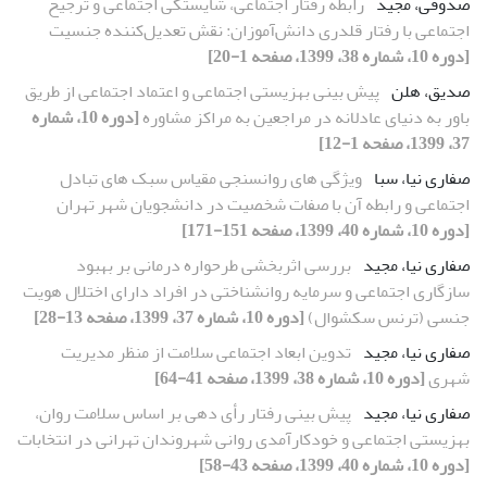
صدوقی، مجید
رابطه رفتار اجتماعی، شایستگی اجتماعی و ترجیح
اجتماعی با رفتار قلدری دانش‌آموزان: نقش تعدیل‌کننده جنسیت
[دوره 10، شماره 38، 1399، صفحه 1-20]
صدیق، هلن
پیش بینی بهزیستی اجتماعی و اعتماد اجتماعی از طریق
باور به دنیای عادلانه در مراجعین به مراکز مشاوره
[دوره 10، شماره
37، 1399، صفحه 1-12]
صفاری نیا، سبا
ویژگی های روانسنجی مقیاس سبک های تبادل
اجتماعی و رابطه آن با صفات شخصیت در دانشجویان شهر تهران
[دوره 10، شماره 40، 1399، صفحه 151-171]
صفاری نیا، مجید
بررسی اثربخشی طرحواره درمانی بر بهبود
سازگاری اجتماعی و سرمایه روانشناختی در افراد دارای اختلال هویت
جنسی (ترنس سکشوال)
[دوره 10، شماره 37، 1399، صفحه 13-28]
صفاری نیا، مجید
تدوین ابعاد اجتماعی سلامت از منظر مدیریت
شهری
[دوره 10، شماره 38، 1399، صفحه 41-64]
صفاری نیا، مجید
پیش بینی رفتار رأی دهی بر اساس سلامت روان،
بهزیستی اجتماعی و خودکارآمدی روانی شهروندان تهرانی در انتخابات
[دوره 10، شماره 40، 1399، صفحه 43-58]