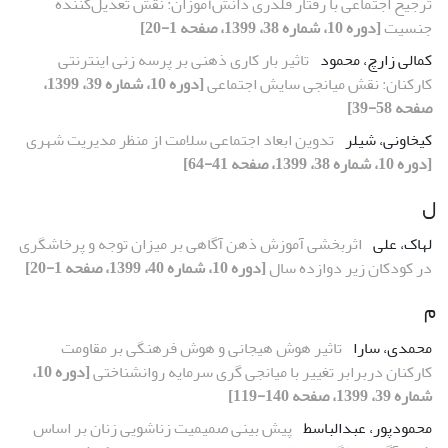
ترجیح اجتماعی با رفتار قلدری دانش‌آموزان: نقش تعدیل‌کننده
جنسیت
[دوره 10، شماره 38، 1399، صفحه 1-20]
کمالی زارچ، محمود
تاثیر بار کاری ذهنی بر پرسه زنی اینترنتی
کارکنان: نقش میانجی سایش اجتماعی
[دوره 10، شماره 39، 1399،
صفحه 58-39]
کیخاونی، شیلر
تدوین ابعاد اجتماعی سلامت از منظر مدیریت شهری
[دوره 10، شماره 38، 1399، صفحه 41-64]
ل
لهاک، علی
اثربخشی آموزش ذهن آگاهی بر میزان توجه و پرخاشگری
در کودکان زیر دوازده سال
[دوره 10، شماره 40، 1399، صفحه 1-20]
م
محمدی، سارا
تاثیر هوش هیجانی و هوش فرهنگی بر مقاومت
کارکنان دربرابر تغییر با میانجی گری سرمایه روانشناختی
[دوره 10،
شماره 39، 1399، صفحه 140-119]
محمودپور، عبدالباسط
پیش بینی صمیمیت زناشویی زنان بر اساس