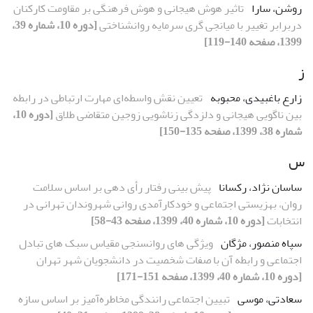
روشن، سارا
تاثیر هوش هیجانی و هوش فرهنگی بر مقاومت کارکنان
دربرابر تغییر با میانجی گری سرمایه روانشناختی
[دوره 10، شماره 39،
1399، صفحه 140-119]
ز
زارع باغبیدی، محبوبه
تعیین نقش واسطه‌ای مهارت ارتباطی در رابطه
بین ناگویی هیجانی و دلزدگی زناشویی زوجین متقاضی طلاق
[دوره 10،
شماره 38، 1399، صفحه 135-150]
س
ساسان نژاد، رکسانا
پیش بینی رفتار رأی دهی بر اساس سلامت
روان، بهزیستی اجتماعی و خودکارآمدی روانی شهروندان تهرانی در
انتخابات
[دوره 10، شماره 40، 1399، صفحه 43-58]
سپاه منصور، مژگان
ویژگی های روانسنجی مقیاس سبک های تبادل
اجتماعی و رابطه آن با صفات شخصیت در دانشجویان شهر تهران
[دوره 10، شماره 40، 1399، صفحه 151-171]
سعادتی، موسی
تبیین اجتماعی رانندگی مخاطره‌آمیز بر اساس سازه