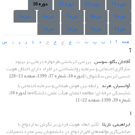
دوره 13
دوره 12
دوره 11
دوره 10
دوره 9
دوره 8
دوره 7
دوره 6
دوره 5
دوره 4
دوره 3
دوره 2
دوره 1
همه
آ
ا
ب
پ
ت
ث
ج
چ
ح
خ
د
ذ
ر
ز
ژ
س
آ
آقاجان بگلو، سوسن
بررسی اثربخشی طرحواره درمانی بر بهبود
سازگاری اجتماعی و سرمایه روانشناختی در افراد دارای اختلال هویت
جنسی (ترنس سکشوال)
[دوره 10، شماره 37، 1399، صفحه 13-28]
آوانسیان، هرند
رابطه بین هوش هیجانی و سرمایه اجتماعی با
شایستگی حرفه ای: مطالعه اعضای هیأت علمی دانشگاه‌ها
[دوره 10،
شماره 39، 1399، صفحه 22-1]
ا
ابراهیمی، نازیلا
تأثیر ابعاد هویت فردی بر نگرش به ازدواج با
میانجی‌گری مؤلفه‌های افق ازدواج در دانشجویان پسر مجرد تحصیلات