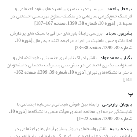
برجعلی، احمد
بررسی قدرت تمیزی راهبردهای نفوذ اجتماعی و
فرهنگ جمع‌گرایی سازمانی در تفکیک سطوح بهزیستی اجتماعی در
محیط کار
[دوره 10، شماره 38، 1399، صفحه 167-187]
بشرپور، سجاد
بررسی رابطۀ باورهای خرافی با سبک های پردازش
اطلاعات و حس عاملیت در افراد مراجعه کننده به رمال
[دوره 10،
شماره 39، 1399، صفحه 38-23]
بگیان، محمدجواد
نقش ادراک نابرابری جنسیتی ، خودانضباطی و
مسئولیت پذیری اجتماعی در پیش‌بینی پیشرفت تحصیلی دانشجویان
دختر دانشگاه‌های تهران
[دوره 10، شماره 39، 1399، صفحه 162-
141]
پ
پابویان، وارتوحی
رابطه بین هوش هیجانی و سرمایه اجتماعی با
شایستگی حرفه ای: مطالعه اعضای هیأت علمی دانشگاه‌ها
[دوره 10،
شماره 39، 1399، صفحه 22-1]
پاینده، رقیه
نقش واسطه‌ای درونی سازی آرمان‌های اجتماعی در
رابطه بین بازخوردهای اجتماعی- فرهنگی و نارضایتی از ظاهر بدنی