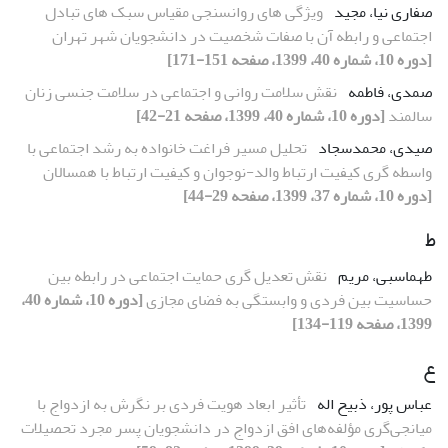
صفاری نیا، مجید
ویژگی های روانسنجی مقیاس سبک های تبادل
اجتماعی و رابطه آن با صفات شخصیت در دانشجویان شهر تهران
[دوره 10، شماره 40، 1399، صفحه 151-171]
صمدی، فاطمه
نقش سلامت روانی و اجتماعی در سلامت جنسی زنان
سالمند
[دوره 10، شماره 40، 1399، صفحه 21-42]
صیدی، محمدسجاد
تحلیل مسیر فراغت خانواده به رشد اجتماعی با
واسطه گری کیفیت ارتباط والد-نوجوان و کیفیت ارتباط با همسالان
[دوره 10، شماره 37، 1399، صفحه 29-44]
ط
طهماسبی، مریم
نقش تعدیل گری حمایت اجتماعی در رابطه بین
حساسیت بین فردی و وابستگی به فضای مجازی
[دوره 10، شماره 40،
1399، صفحه 119-134]
ع
عباس پور، ذبیح اله
تأثیر ابعاد هویت فردی بر نگرش به ازدواج با
میانجی‌گری مؤلفه‌های افق ازدواج در دانشجویان پسر مجرد تحصیلات