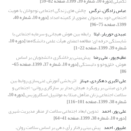
تکمیلی
[دوره 10، شماره 39، 1399، صفحه 82-59]
عباس زادگان، نرگس
چالش های زندگی اجتماعی نوجوانان با هویت
اجتماعی خود به‌عنوان عضوی از کمیته امداد
[دوره 10، شماره 40،
1399، صفحه 75-96]
عبیدی حوریلر، لیلا
رابطه بین هوش هیجانی و سرمایه اجتماعی با
شایستگی حرفه ای: مطالعه اعضای هیأت علمی دانشگاه‌ها
[دوره 10،
شماره 39، 1399، صفحه 22-1]
عظیم پور، علی رضا
پیش‌بینی پرخاشگری دانشجویان بر اساس
هوش، خلق‌وخو و دلبستگی
[دوره 10، شماره 37، 1399، صفحه 65-
86]
علی اکبری دهکردی، مهناز
اثربخشی آموزش غنی‌سازی روابط بین
فردی مبتنی بر رویکرد هیجان مدار بر سازگاری روانی- اجتماعی و
سلامت اجتماعی زنان متأهل مبتلا به مولتیپل اسکلروزیس
[دوره 10،
شماره 38، 1399، صفحه 101-116]
علی پور، احمد
تدوین ابعاد اجتماعی سلامت از منظر مدیریت شهری
[دوره 10، شماره 38، 1399، صفحه 41-64]
علیپور، احمد
پیش بینی رفتار رأی دهی بر اساس سلامت روان،