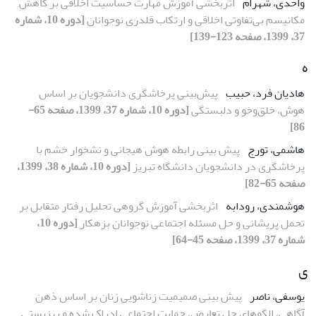
واحدی، شهرام
اثربخشی آموزش مهارت حساسیت اخلاقی بر کاهش
مکانیسم بی‌تفاوتی اخلاقی و ارتکاب قلدری نوجوانان
[دوره 10، شماره
37، 1399، صفحه 123-139]
ه
هادیان فرد، حبیب
پیش‌بینی پرخاشگری دانشجویان بر اساس
هوش، خلق‌وخو و دلبستگی
[دوره 10، شماره 37، 1399، صفحه 65-
86]
هاشمی، تورج
پیش بینی رابطه هوش هیجانی و نشخوار خشم با
پرخاشگری در دانشجویان دانشگاه تبریز
[دوره 10، شماره 38، 1399،
صفحه 65-82]
هوشمندی، رودابه
اثربخشی آموزش گروهی تحلیل رفتار متقابل بر
تحمل پریشانی و حل مسئله اجتماعی نوجوانانِ بزهکار
[دوره 10،
شماره 37، 1399، صفحه 45-64]
ی
یوسفی، ناصر
پیش بینی صمیمیت زناشویی زنان بر اساس ذهن
آگاهی، الگوهای حل تعارض، حمایت اجتماعی ادراک شده و بهزیستی