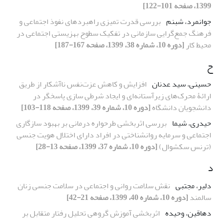
1399، صفحه 101-122]
جوانمرد، شبنم
بررسی قدرت تمیزی راهبردهای نفوذ اجتماعی و
فرهنگ جمع‌گرایی سازمانی در تفکیک سطوح بهزیستی اجتماعی در
محیط کار
[دوره 10، شماره 38، 1399، صفحه 167-187]
ح
حسینی، سید عدنان
افزایش و کاهش عزت‌نفس ناآشکار از طریق
ارائۀ محرک‌های زیرآستانه‌ای و ایجاد شرطی سازی پاسخگر در
دانشجویان دانشگاه
[دوره 10، شماره 39، 1399، صفحه 118-103]
حیدری، شیما
بررسی اثربخشی طرحواره درمانی بر بهبود سازگاری
اجتماعی و سرمایه روانشناختی در افراد دارای اختلال هویت جنسی
(ترنس سکشوال)
[دوره 10، شماره 37، 1399، صفحه 13-28]
د
دلیر، مجتبی
نقش سلامت روانی و اجتماعی در سلامت جنسی زنان
سالمند
[دوره 10، شماره 40، 1399، صفحه 21-42]
دهاقین، وحیده
اثربخشی آموزش گروهی تحلیل رفتار متقابل بر