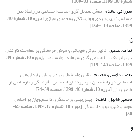
شماره 38، 1399، صفحه 83-100]
میرزائی، مائده
نقش تعدیل گری حمایت اجتماعی در رابطه بین
حساسیت بین فردی و وابستگی به فضای مجازی
[دوره 10، شماره 40،
1399، صفحه 119-134]
ن
نداف، مهدی
تاثیر هوش هیجانی و هوش فرهنگی بر مقاومت کارکنان
دربرابر تغییر با میانجی گری سرمایه روانشناختی
[دوره 10، شماره 39،
1399، صفحه 140-119]
نعمت طاوسی، محترم
نقش واسطه‌ای درونی سازی آرمان‌های
اجتماعی در رابطه بین بازخوردهای اجتماعی- فرهنگی و نارضایتی از
ظاهر بدنی
[دوره 10، شماره 40، 1399، صفحه 59-74]
نعمتی هابیل، فاطمه
پیش‌بینی پرخاشگری دانشجویان بر اساس
هوش، خلق‌وخو و دلبستگی
[دوره 10، شماره 37، 1399، صفحه 65-
86]
و