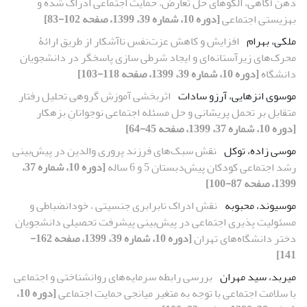
ذهن آگاهی، الگوهای حل تعارض، حمایت اجتماعی ادراک شده و
بهزیستی اجتماعی
[دوره 10، شماره 39، 1399، صفحه 102-83]
ملکی، بهرام
افزایش و کاهش عزت‌نفس ناآشکار از طریق ارائۀ
محرک‌های زیرآستانه‌ای و ایجاد شرطی سازی پاسخگر در دانشجویان
دانشگاه
[دوره 10، شماره 39، 1399، صفحه 118-103]
موسوی انزهایی، آرزو سادات
اثربخشی آموزش گروهی تحلیل رفتار
متقابل بر تحمل پریشانی و حل مسئله اجتماعی نوجوانانِ بزهکار
[دوره 10، شماره 37، 1399، صفحه 45-64]
موسی زاده، توکل
نقش سبک‌های فرزند پروری والدین در پیش‌بینی
رشد اجتماعی کودکان پیش‌دبستان 5 و 6 ساله
[دوره 10، شماره 37،
1399، صفحه 87-100]
موسیوند، محبوبه
نقش ادراک نابرابری جنسیتی ، خودانضباطی و
مسئولیت پذیری اجتماعی در پیش‌بینی پیشرفت تحصیلی دانشجویان
دختر دانشگاه‌های تهران
[دوره 10، شماره 39، 1399، صفحه 162-
141]
میربد، سید مهران
بررسی رابطه سرمایه‌های روانشناختی و اجتماعی
با سلامت اجتماعی با توجه به متغیر میانجی حمایت اجتماعی
[دوره 10،