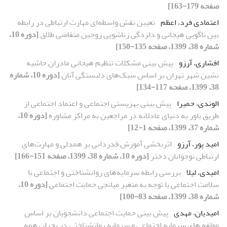
صفحه 179-163]
اعتمادی فرد، اعظم
تعیین نقش واسطه‌ای مهارت ارتباطی در رابطه
بین ناگویی هیجانی و دلزدگی زناشویی زوجین متقاضی طلاق
[دوره 10،
شماره 38، 1399، صفحه 135-150]
افشاری، آرزو
پیش بینی مشکلات تنظیم هیجانی مادران حاشیه
نشین شهر تهران بر اساس سبک‌های دلبستگی آنان
[دوره 10، شماره
38، 1399، صفحه 117-134]
الوندی، حمیرا
پیش بینی بهزیستی اجتماعی و اعتماد اجتماعی از
طریق باور به دنیای عادلانه در مراجعین به مراکز مشاوره
[دوره 10،
شماره 37، 1399، صفحه 1-12]
امید پور، آرزو
اثربخشی آموزش قدردانی بر همدلی و مهارت‌های
ارتباطی نوجوانان دختر
[دوره 10، شماره 38، 1399، صفحه 151-166]
امیدی، لیلا
بررسی رابطه سرمایه‌های روانشناختی و اجتماعی با
سلامت اجتماعی با توجه به متغیر میانجی حمایت اجتماعی
[دوره 10،
شماره 38، 1399، صفحه 83-100]
امیدیان، مهدی
پیش بینی حمایت اجتماعی دانشجویان بر اساس
مولفه های سرمایه اجتماعی و سرمایه روانشناختی در بحران همه