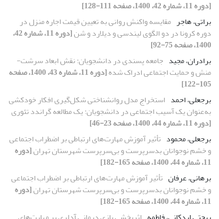
[دوره 11، شماره 42، 1400، صفحه 111-128]
براتی، هاجر
مقایسه واکنش روانی به تعیین قیمت اجاره منزل در
دوره کرونا در دو الگوی لیندسی و دیلارد و شن
[دوره 11، شماره 42،
1400، صفحه 75-92]
برادران، مجید
جامعه پسندی در دانشجویان: نقش ابعاد سرشت-
منش و حمایت اجتماعی ادراک شده
[دوره 11، شماره 43، 1400، صفحه
105-122]
برجعلی، احمد
استخراج مدل روانشناختی شکل‌گیری افکار خودکشی
به‌عنوان یک آسیب اجتماعی در دانشجویان: یک مطالعه گراندد تئوری
[دوره 11، شماره 44، 1400، صفحه 23-46]
برجعلی، محمود
تأثیر آموزش مهارت‌های ارتباطی بر اضطراب اجتماعی
و خشم نوجوانان بدسرپرست و بی‌سرپرست شهرستان تهران
[دوره
11، شماره 44، 1400، صفحه 165-182]
برهانی، عرفان
تأثیر آموزش مهارت‌های ارتباطی بر اضطراب اجتماعی
و خشم نوجوانان بدسرپرست و بی‌سرپرست شهرستان تهران
[دوره
11، شماره 44، 1400، صفحه 165-182]
بهجتی اردکانی، فاطمه
اثربخشی بازی درمانی آدلری بر مهارت‌های