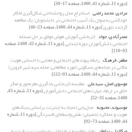
[دوره 11، شماره 41، 1400، صفحه 17-30]
مرادی، محمد راضی
استخراج مدل روانشناختی شکل‌گیری افکار
خودکشی به‌عنوان یک آسیب اجتماعی در دانشجویان: یک مطالعه
گراندد تئوری
[دوره 11، شماره 44، 1400، صفحه 23-46]
مصرآبادی، جواد
اثربخشی آموزش هوش موفق بر حل مسئله
اجتماعی دانش‌آموزان دوره ابتدایی
[دوره 11، شماره 42، 1400، صفحه
93-110]
مظفر، فرهنگ
رابطه پیوندهای اجتماعی و معنایی با احساس هویت
مکانی در محله‌های مسکونی (مورد مطالعاتی: محله سپه شهر قزوین)
[دوره 11، شماره 44، 1400، صفحه 93-122]
موسوی اصل، سیدعلی
مقایسه اثربخشی یادگیری مغزمحور و تفکر
خلاق در ارتقاء مهارت‌های اجتماعی دانش‌آموزان
[دوره 11، شماره 43،
1400، صفحه 35-52]
موسیوند، محبوبه
مدل‌یابی اعتیاد به اینترنت براساس سبک‌های
هویت و عملکرد تحصیلی: نقش واسطه‌ای افسردگی
[دوره 11، شماره
44، 1400، صفحه 73-92]
میکائیلی، نیلوفر
نقش مقایسه ی اجتماعی، حساسیت بین فردی و