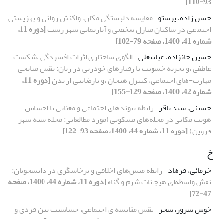
93-110]
حسن زاده، پرستو
مقایسه دلبستگی مکان، واکنش روانی و بهزیستی
اجتماعی در ساکنان منازل شخصی و آپارتمانی شهر رشت
[دوره 11،
شماره 41، 1400، صفحه 79-102]
حسین خانزاده، عباسعلی
الگوی ساختاری اثرات افسردگی ،شکست
عاطفی ،و تجربه خشونت با رفتارهای خودزنی در زنان: نقش میانجی
مهارت-های اجتماعی، کنترل هیجان ،و نارضایتی از بدن
[دوره 11،
شماره 42، 1400، صفحه 129-155]
حسینی، سید باقر
رابطه پیوندهای اجتماعی و معنایی با احساس
هویت مکانی در محله‌های مسکونی (مورد مطالعاتی: محله سپه شهر
قزوین)
[دوره 11، شماره 44، 1400، صفحه 93-122]
خ
خرمائی، فرهاد
رابطه منش‌های اخلاقی و پرخاشگری در دانشجویان:
نقش واسطه‌ای هیجانات شرم و گناه
[دوره 11، شماره 44، 1400، صفحه
47-72]
خوش سرور، سحر
نقش مقایسه ی اجتماعی، حساسیت بین فردی و