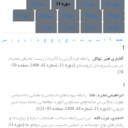
دوره 13
دوره 12
دوره 11
دوره 10
دوره 9
دوره 8
دوره 7
دوره 6
دوره 5
دوره 4
دوره 3
دوره 2
دوره 1
همه
آ
ا
ب
پ
ت
ث
ج
چ
ح
خ
د
ذ
ر
ز
ژ
س
آ
آقایاری هیر، توکل
رابطه فردگرایی با تأثیرات زیست محیطی مصرف
در بین شهروندان ارومیه‌ای
[دوره 11، شماره 41، 1400، صفحه 59-
78]
ا
ابراهیمی مجرد، مانا
رابطه پیوندهای اجتماعی و معنایی با احساس
هویت مکانی در محله‌های مسکونی (مورد مطالعاتی: محله سپه شهر
قزوین)
[دوره 11، شماره 44، 1400، صفحه 93-122]
احمدی، عزت الله
بررسی رابطه شناخت هیجانات ( پایه و پیچیده) و
رفتارهای نوع دوستانه بر اساس جنسیت در بین دوقلو ها
[دوره 11،