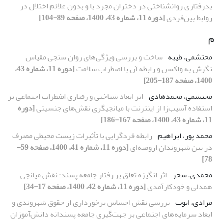
بدرفتاری روانشناختی در دختران مجرد با و بدون علائم اختلال در
روابط بین‌فردی
[دوره 11، شماره 43، 1400، صفحه 89-104]
م
محتشمی، طیبه
ساخت و بررسی ویژگی‌های روان سنجی مقیاس
نگرش به واکسن و رابطه آن با اضطراب سلامت
[دوره 11، شماره 43،
1400، صفحه 187-205]
محتشمی، محمدهادی
اثر ابعاد شناختی و رفتاری اضطراب اجتماعی بر
استفاده آسیب‌زا از اینترنت با میانجیگری نقش‌های جنسیتی
[دوره
11، شماره 43، 1400، صفحه 167-186]
محمد پور، ابراهیم
رابطه فردگرایی با تأثیرات زیست محیطی مصرف
در بین شهروندان ارومیه‌ای
[دوره 11، شماره 41، 1400، صفحه 59-
78]
محمدی، سحر
اثر انگیزه تعلق بر رفتار جامعه پسند: نقش میانجی
همدلی و خودکارآمدی
[دوره 11، شماره 42، 1400، صفحه 17-34]
مرادی، ایوب
بررسی نقش احساس برخورداری از حقوق شهروندی و
ابعاد سرمایه‌های اجتماعی بر جهت‌گیری جامعه پسندانه دانش‌آموزان