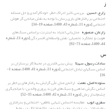
ز
زارع، حسین
بررسی تاثیر ادراک خطر، خودکارآمدی و حل مسئله
اجتماعی بر رفتارهای یاری رسان با توجه به نقش میانجی گر هوش
اجتماعی
[دوره 11، شماره 43، 1400، صفحه 19-34]
زارعان، منصوره
مدل‌یابی اعتیاد به اینترنت براساس سبک‌های
هویت و عملکرد تحصیلی: نقش واسطه‌ای افسردگی
[دوره 11، شماره
44، 1400، صفحه 73-92]
س
سادات رسول، سهیلا
پیش بینی قلدری در محیط کار پرستاران بر
اساس سبک‏های تبادل اجتماعی
[دوره 11، شماره 41، 1400، صفحه 1-
16]
ستوده اصل، نعمت
ارائه‌ی مدل علّی گرایش به رفتارهای پرخطر بر
اساس نگرش مذهبی و سبک‌های فرزند پروری والدین: با میانجیگری
چشم‌انداز زمان
[دوره 11، شماره 42، 1400، صفحه 35-52]
سقزی، ایوب
مقایسه احساس تنهایی عاطفی- اجتماعی و بدرفتاری
روانشناختی در دختران مجرد با و بدون علائم اختلال در روابط