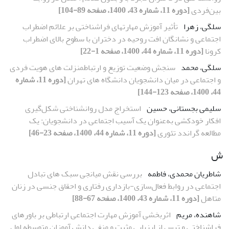
بین‌فردی
[دوره 11، شماره 43، 1400، صفحه 89-104]
سلگی، زهرا
تأثیر آموزش مهارت‏های فراشناختی بر علائم اضطراب
اجتماعی و نشانگان افت روحیه در دختران با سطوح بالای اضطراب
کرونا
[دوره 11، شماره 44، 1400، صفحه 1-22]
سلگی، محمد
سنجش وضعیت توزیع و ارتباطمنزلت های هویت فردی
و اجتماعی در میان دانشجویان دانشگاه های تهران
[دوره 11، شماره
44، 1400، صفحه 123-144]
سلیمی بجستانی، حسین
استخراج مدل روانشناختی شکل‌گیری
افکار خودکشی به‌عنوان یک آسیب اجتماعی در دانشجویان: یک
مطالعه گراندد تئوری
[دوره 11، شماره 44، 1400، صفحه 23-46]
ش
شاطریان محمدی، فاطمه
بررسی نقش میانجی سبک های تبادل
اجتماعی در روابط فعال‌سازی-بازداری رفتاری و احقاق جنسی در زنان
متاهل
[دوره 11، شماره 43، 1400، صفحه 67-88]
شاهنده، مریم
اثربخشی آموزش مهارت اجتماعی ارتباطی بر باورهای
فراشناختی و ترس از ارزیابی مثبت و منفی دانش آموزان متوسطه اول