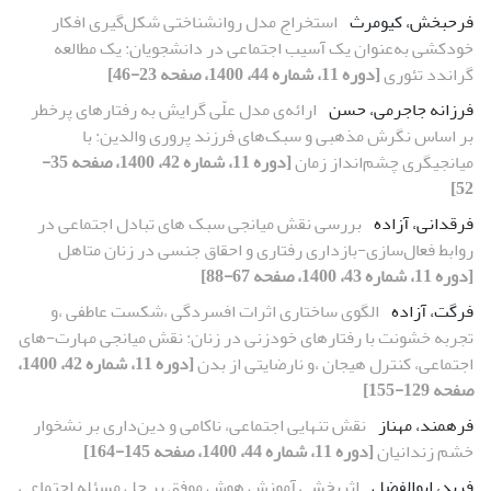
فرحبخش، کیومرث
استخراج مدل روانشناختی شکل‌گیری افکار
خودکشی به‌عنوان یک آسیب اجتماعی در دانشجویان: یک مطالعه
گراندد تئوری
[دوره 11، شماره 44، 1400، صفحه 23-46]
فرزانه جاجرمی، حسن
ارائه‌ی مدل علّی گرایش به رفتارهای پرخطر
بر اساس نگرش مذهبی و سبک‌های فرزند پروری والدین: با
میانجیگری چشم‌انداز زمان
[دوره 11، شماره 42، 1400، صفحه 35-
52]
فرقدانی، آزاده
بررسی نقش میانجی سبک های تبادل اجتماعی در
روابط فعال‌سازی-بازداری رفتاری و احقاق جنسی در زنان متاهل
[دوره 11، شماره 43، 1400، صفحه 67-88]
فرگت، آزاده
الگوی ساختاری اثرات افسردگی ،شکست عاطفی ،و
تجربه خشونت با رفتارهای خودزنی در زنان: نقش میانجی مهارت-های
اجتماعی، کنترل هیجان ،و نارضایتی از بدن
[دوره 11، شماره 42، 1400،
صفحه 129-155]
فرهمند، مهناز
نقش تنهایی اجتماعی، ناکامی و دین‌داری بر نشخوار
خشم زندانیان
[دوره 11، شماره 44، 1400، صفحه 145-164]
فرید، ابوالفضل
اثربخشی آموزش هوش موفق بر حل مسئله اجتماعی