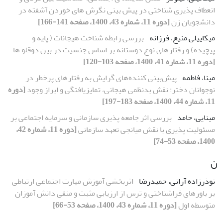
انعطاف پذیری شناختی در پیش بینی نگرش های خوردن آشفته در
دانشجویان زن
[دوره 11، شماره 43، 1400، صفحه 141-166]
میکاییلی منیع، فرزانه
بررسی رابطه شناخت هیجانات ( پایه و
پیچیده) و رفتارهای نوع دوستانه بر اساس جنسیت در بین دوقلو ها
[دوره 11، شماره 41، 1400، صفحه 103-120]
مینا، فاطمه
پیش‌بینی کننده‌های گرایش به رفتارهای پرخطر در
نوجوانان دختر: نقش بدنظمی هیجانی، تمایزیافتگی و ابراز وجود
[دوره
11، شماره 44، 1400، صفحه 183-197]
مینایی، حامد
بررسی اثر جامعه پذیری سازمانی و سرمایه اجتماعی بر
مسئولیت پذیری با نقش میانجی تعهد سازمانی
[دوره 11، شماره 42،
1400، صفحه 53-74]
ن
نوذرزاده آرانی، حمیدرضا
اثربخشی آموزش مهارت اجتماعی ارتباطی
بر باورهای فراشناختی و ترس از ارزیابی مثبت و منفی دانش آموزان
متوسطه اول
[دوره 11، شماره 43، 1400، صفحه 53-66]