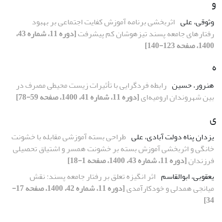
و
وثوقی، علی
اثربخشی برنامه آموزش کفایت اجتماعی بر بهبود
رفتارهای جامعه پسند تیزهوشان کم پیشرفت
[دوره 11، شماره 43،
1400، صفحه 123-140]
ه
هنرور، حسین
رابطه فردگرایی با تأثیرات زیست محیطی مصرف در
بین شهروندان ارومیه‌ای
[دوره 11، شماره 41، 1400، صفحه 59-78]
ی
یزدان پناه دولت آبادی، علی
طراحی بسته آموزشی مقابله با خشونت
خانگی و اثربخشی آموزش بسته بر خشونت همسر و اشتیاق تحصیلی
فرزندان
[دوره 11، شماره 43، 1400، صفحه 1-18]
یعقوبی، ابوالقاسم
اثر انگیزه تعلق بر رفتار جامعه پسند: نقش
میانجی همدلی و خودکارآمدی
[دوره 11، شماره 42، 1400، صفحه 17-
34]