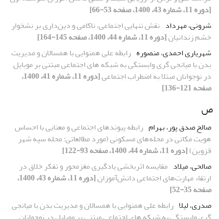
[دوره 11، شماره 43، 1400، صفحه 53-66]
شرونی، مهرداد
نقش تنهایی اجتماعی، ناکامی و دین‌داری بر نشخوار
خشم زندانیان
[دوره 11، شماره 44، 1400، صفحه 145-164]
شهریاری احمدی، منصوره
رابطه علی همنوایی با همسالان و مدیریت
بدن با میانجی گری وابستگی به شبکه های اجتماعی مبتنی بر موبایل
در نوجوانان مبتلا به اضطراب اجتماعی
[دوره 11، شماره 41، 1400،
صفحه 121-136]
ص
صالح صدق پور، بهرام
رابطه پیوندهای اجتماعی و معنایی با احساس
هویت مکانی در محله‌های مسکونی (مورد مطالعاتی: محله سپه شهر
قزوین)
[دوره 11، شماره 44، 1400، صفحه 93-122]
صالحی، میلاد
مقایسه اثربخشی یادگیری مغزمحور و تفکر خلاق در
ارتقاء مهارت‌های اجتماعی دانش‌آموزان
[دوره 11، شماره 43، 1400،
صفحه 35-52]
صدری، لیلا
رابطه علی همنوایی با همسالان و مدیریت بدن با میانجی
گری وابستگی به شبکه های اجتماعی مبتنی بر موبایل در نوجوانان