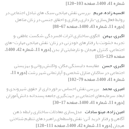
شماره 41، 1400، صفحه 103-120]
افسیه زاده، مریم
بررسی نقش میانجی سبک های تبادل اجتماعی در
روابط فعال‌سازی-بازداری رفتاری و احقاق جنسی در زنان متاهل
[دوره 11، شماره 43، 1400، صفحه 67-88]
اکبری، بهمن
الگوی ساختاری اثرات افسردگی ،شکست عاطفی ،و
تجربه خشونت با رفتارهای خودزنی در زنان: نقش میانجی مهارت-های
اجتماعی، کنترل هیجان ،و نارضایتی از بدن
[دوره 11، شماره 42، 1400،
صفحه 129-155]
اکبری، حسن
مقایسه دلبستگی مکان، واکنش روانی و بهزیستی
اجتماعی در ساکنان منازل شخصی و آپارتمانی شهر رشت
[دوره 11،
شماره 41، 1400، صفحه 79-102]
امیری، محمد
بررسی نقش احساس برخورداری از حقوق شهروندی و
ابعاد سرمایه‌های اجتماعی بر جهت‌گیری جامعه پسندانه دانش‌آموزان
[دوره 11، شماره 41، 1400، صفحه 17-30]
امین زاده، مینو سادات
مدل‌سازی معادلات ساختاری رابطه ذهن
آگاهی و رفتار خرید آنی: نقش واسطه‌ای راهبردهای تنظیم شناختی
هیجان
[دوره 11، شماره 42، 1400، صفحه 111-128]