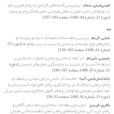
امینی‌منش، سجاد
پیش‌بینی کننده‌های گرایش به رفتارهای پرخطر
در نوجوانان دختر: نقش بدنظمی هیجانی، تمایزیافتگی و ابراز وجود
[دوره 11، شماره 44، 1400، صفحه 183-197]
ب
بابایی، کریم
بررسی رابطه شناخت هیجانات ( پایه و پیچیده) و
رفتارهای نوع دوستانه بر اساس جنسیت در بین دوقلو ها
[دوره 11،
شماره 41، 1400، صفحه 103-120]
باسیتی، شهرام
اثر ابعاد شناختی و رفتاری اضطراب اجتماعی بر
استفاده آسیب‌زا از اینترنت با میانجیگری نقش‌های جنسیتی
[دوره
11، شماره 43، 1400، صفحه 167-186]
باغداساریانس، آنیتا
مقایسه اثر بخشی درمان مبتنی بر شفقت و
رفتاردرمانی دیالکتیک بر پرخاشگری، رفتار های خود آسیب رسان و
خود تنظیمی هیجانی نوجوانان بزهکار کانون اصلاح و تربیت شهر تهران
[دوره 11، شماره 41، 1400، صفحه 31-58]
باقری، فریبرز
مدل‌سازی معادلات ساختاری رابطه ذهن آگاهی و
رفتار خرید آنی: نقش واسطه‌ای راهبردهای تنظیم شناختی هیجان