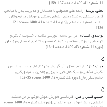
11، شماره 41، 1400، صفحه 137-159]
تجلی، پریسا
رابطه علی همنوایی با همسالان و مدیریت بدن با میانجی
گری وابستگی به شبکه های اجتماعی مبتنی بر موبایل در نوجوانان
مبتلا به اضطراب اجتماعی
[دوره 11، شماره 41، 1400، صفحه 121-
136]
توحیدی، افسانه
طراحی بسته آموزشی مقابله با خشونت خانگی و
اثربخشی آموزش بسته بر خشونت همسر و اشتیاق تحصیلی فرزندان
[دوره 11، شماره 43، 1400، صفحه 1-18]
ج
جهان، فائزه
ارائه‌ی مدل علّی گرایش به رفتارهای پرخطر بر اساس
نگرش مذهبی و سبک‌های فرزند پروری والدین: با میانجیگری
چشم‌انداز زمان
[دوره 11، شماره 42، 1400، صفحه 35-52]
ح
حبیبی کلیبر، رامین
اثربخشی آموزش هوش موفق بر حل مسئله
اجتماعی دانش‌آموزان دوره ابتدایی
[دوره 11، شماره 42، 1400، صفحه