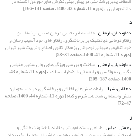
انعطاف پذیری شناختی در پیش بینی نگرش های خوردن آشفته در
دانشجویان زن
[دوره 11، شماره 43، 1400، صفحه 141-166]
د
دماوندیان، ارمغان
مقایسه اثر بخشی درمان مبتنی بر شفقت و
رفتاردرمانی دیالکتیک بر پرخاشگری، رفتار های خود آسیب رسان و
خود تنظیمی هیجانی نوجوانان بزهکار کانون اصلاح و تربیت شهر تهران
[دوره 11، شماره 41، 1400، صفحه 31-58]
دماوندیان، ارمغان
ساخت و بررسی ویژگی‌های روان سنجی مقیاس
نگرش به واکسن و رابطه آن با اضطراب سلامت
[دوره 11، شماره 43،
1400، صفحه 187-205]
دهقانی، شهلا
رابطه منش‌های اخلاقی و پرخاشگری در دانشجویان:
نقش واسطه‌ای هیجانات شرم و گناه
[دوره 11، شماره 44، 1400، صفحه
47-72]
ر
رحمتی، عباس
طراحی بسته آموزشی مقابله با خشونت خانگی و
اثربخشی آموزش بسته بر خشونت همسر و اشتیاق تحصیلی فرزندان