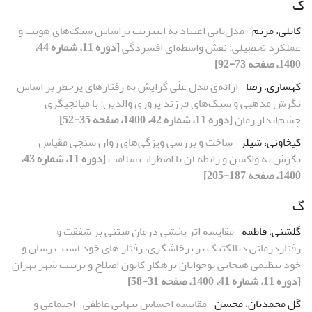
ک
کابلی، مریم
مدل‌یابی اعتیاد به اینترنت براساس سبک‌های هویت و
عملکرد تحصیلی: نقش واسطه‌ای افسردگی
[دوره 11، شماره 44،
1400، صفحه 73-92]
کهساری، رضا
ارائه‌ی مدل علّی گرایش به رفتارهای پرخطر بر اساس
نگرش مذهبی و سبک‌های فرزند پروری والدین: با میانجیگری
چشم‌انداز زمان
[دوره 11، شماره 42، 1400، صفحه 35-52]
کیخاونی، شیلر
ساخت و بررسی ویژگی‌های روان سنجی مقیاس
نگرش به واکسن و رابطه آن با اضطراب سلامت
[دوره 11، شماره 43،
1400، صفحه 187-205]
گ
گلشنی، فاطمه
مقایسه اثر بخشی درمان مبتنی بر شفقت و
رفتاردرمانی دیالکتیک بر پرخاشگری، رفتار های خود آسیب رسان و
خود تنظیمی هیجانی نوجوانان بزهکار کانون اصلاح و تربیت شهر تهران
[دوره 11، شماره 41، 1400، صفحه 31-58]
گل محمدیان، محسن
مقایسه احساس تنهایی عاطفی- اجتماعی و