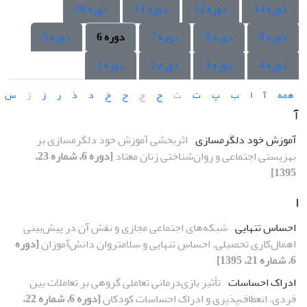
دوره 13
دوره 12
دوره 11
دوره 10
دوره 9
دوره 8
دوره 7
دوره 6
دوره 5
دوره 4
دوره 3
دوره 2
دوره 1
همه
آ
ا
ب
پ
ت
ث
ج
چ
ح
خ
د
ذ
ر
ز
ژ
س
آ
آموزش خود دلگرم‏سازی
اثربخشی آموزش خود دلگرم‏سازی بر
بهزیستی اجتماعی و روان‌شناختی زنان معتاد
[دوره 6، شماره 23،
1395]
ا
احساس تنهایی
شبکه‌های اجتماعی مجازی و نقش آن در پیش‌بینی
اهمال‌کاری تحصیلی، احساس تنهایی و سلامت‏روان دانش‌آموزان
[دوره
6، شماره 21، 1395]
ادراک احساسات
تأثیر بازی‌درمانی تعاملی گروهی بر تعاملات بین
فردی، انعطاف‌پذیری و ادراک احساسات کودکان
[دوره 6، شماره 22،