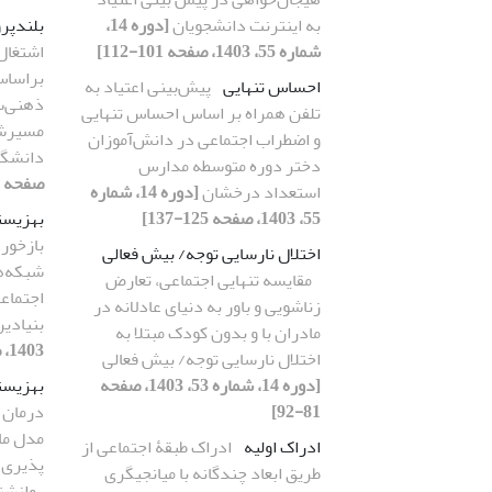
به اینترنت دانشجویان
[دوره 14،
بلندپر
شماره 55، 1403، صفحه 101-112]
اشتغال
براساس
احساس تنهایی
پیش‌بینی اعتیاد به
ذهنی‌س
تلفن همراه بر اساس احساس تنهایی
مسیرشغ
و اضطراب اجتماعی در دانش‌آموزان
دانشگا
دختر دوره متوسطه مدارس
صفحه 145-160]
استعداد درخشان
[دوره 14، شماره
55، 1403، صفحه 125-137]
بهزیست
بازخور
اختلال نارسایی توجه/ بیش فعالی
شبکه‌ه
مقایسه تنهایی اجتماعی، تعارض
اجتماع
زناشویی و باور به دنیای عادلانه در
بنیادی
مادران با و بدون کودک مبتلا به
1403، صفحه 47-64]
اختلال نارسایی توجه/ بیش فعالی
[دوره 14، شماره 53، 1403، صفحه
بهزیست
81-92]
درمان 
مدل ما
ادراک اولیه
ادراک طبقۀ اجتماعی از
پذیری 
طریق ابعاد چندگانه با میانجیگری
روانشن