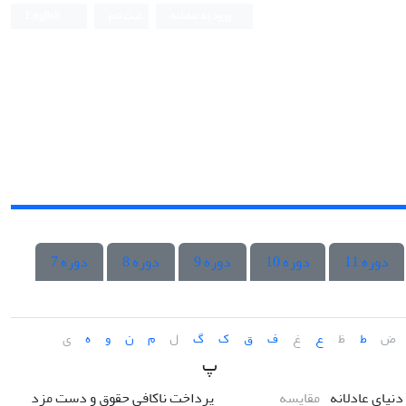
ورود به سامانه
ثبت نام
English
دوره 11
دوره 10
دوره 9
دوره 8
دوره 7
ض
ط
ظ
ع
غ
ف
ق
ک
گ
ل
م
ن
و
ه
ی
پ
 دنیای عادلانه
مقایسه
پرداخت ناکافی حقوق و دست مزد