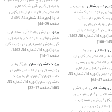
وازی‌ مسیرشغلی
پیش‌بینی
با میانجی‌گری تأثیر شبکه‌های
‌پذیری خود- ادراک شده
اجتماعی در افراد دارای خال‌کوبی
 سبک‌های دلبستگی،
(تتو)
[دوره 14، شماره 54، 1403،
ازی و بلندپروازی
صفحه 29-44]
لی در فارغ‌التحصیلان
پیانو
برازش روابط علّی- ساختاری
ه
[دوره 14، شماره 56، 1403،
هوش موفق با خردمندی با میانجی
گری هوش موسیقیایی در نوازندگان
ی اجتماعی
نیاز به
پیانو
[دوره 14، شماره 54، 1403،
دهای اجتماعی در کاربران
صفحه 1-14]
ای اجتماعی و بهزیستی
پیوند داشتن انسان
ویژگی‌های
ی؛ نقش میانجی نیازهای
روان‌سنجی ابزار احساس تعلق در
ن عمومی
[دوره 14، شماره 53،
دانشجویان: آزمون نظریه پیوند
داشتن انسان
[دوره 14، شماره 53،
ی روانشناختی
اثربخشی
1403، صفحه 17-32]
شناختی- رفتاری مبتنی بر
یکل فریش بر مسئولیت
اجتماعی و بهزیستی
اختی درمانجویان مراکز ترک