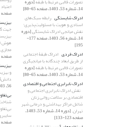
تصورات قالبی مرتبط با طبقه
[دوره
اعتیاد
14، شماره 53، 1403، صفحه 65-80]
صفحه 109-122]
ادراک شایستگی
رابطه سبک‌های
بهزیست
اسنادی و هویت با مسئولیت‌پذیری:
جهت گی
نقش میانجی ادراک شایستگی
[دوره
بهزیست
14، شماره 56، 1403، صفحه 177-
هوش اخ
195]
مجازی
ادراک فردی
ادراک طبقۀ اجتماعی
صفحه 45-60]
از طریق ابعاد چندگانه با میانجیگری
بهزیست
تصورات قالبی مرتبط با طبقه
[دوره
و بهزی
14، شماره 53، 1403، صفحه 65-80]
دانش‌آ
ادراک نابرابری اجتماعی و اقتصادی
56، 1403، صفحه 41-52]
نقش ادراک نابرابری اجتماعی و
بی‌تفاو
اقتصادی بر سلامت روانی زنان
شناخت‌
شاغل مراکز بهداشتی و درمانی شهر
بی‌تفاو
تهران.
[دوره 14، شماره 53، 1403،
سایبر
صفحه 123-133]
صفحه 61-72]
استفاده‌های آسیب‌زا از اینترنت