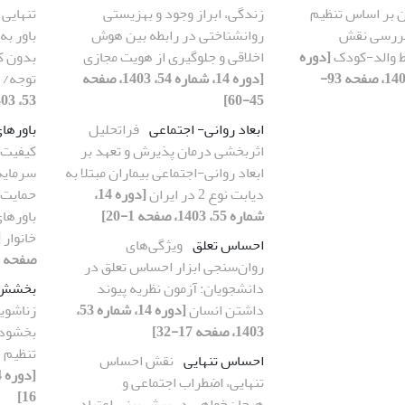
ن بر اساس تنظیم
زندگی، ابراز وجود و بهزیستی
تنهایی 
بررسی نقش
روانشناختی در رابطه بین هوش
باور به
ط والد-کودک
[دوره
اخلاقی و جلوگیری از هویت مجازی
بدون کو
14، شماره 53، 1403، صفحه 93-
[دوره 14، شماره 54، 1403، صفحه
توجه/ 
45-60]
53، 1403، صفحه 81-92]
ابعاد روانی- اجتماعی
فراتحلیل
باورها
اثربخشی درمان پذیرش و تعهد بر
کیفیت 
ابعاد روانی-اجتماعی بیماران مبتلا به
سرمایه 
دیابت نوع 2 در ایران
[دوره 14،
حمایت 
شماره 55، 1403، صفحه 1-20]
باورها
خانوار
احساس تعلق
ویژگی‌های
صفحه 75-96]
روان‌سنجی ابزار احساس تعلق در
دانشجویان: آزمون نظریه پیوند
بخشش
داشتن انسان
[دوره 14، شماره 53،
زناشوی
1403، صفحه 17-32]
بخشودگ
تنظیم ه
احساس تنهایی
نقش احساس
تنهایی، اضطراب اجتماعی و
16]
هیجان‌خواهی در پیش بینی اعتیاد