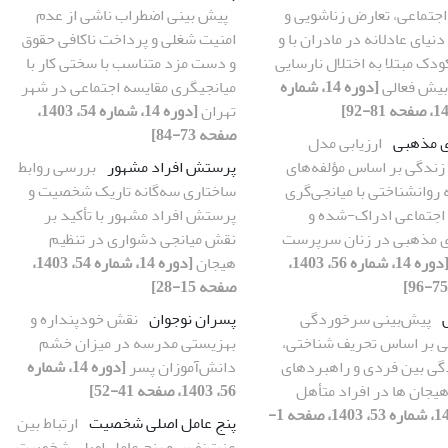
اجتماعی، تعارض زناشویی و
پیش بینی اضطراب ناشی از عدم
 دنیای عادلانه در مادران با و
امنیت شغلی و پرداخت ناکافی حقوق
دک مبتلا به اختلال نارسایی
و دست مزد متناسب با سختی کار با
بیش فعالی
[دوره 14، شماره
میانجیگری مقایسه اجتماعی در شهر
تهران
[دوره 14، شماره 54، 1403،
صفحه 73-84]
ی مذهبی
ارزیابی مدل
زندگی بر اساس مؤلفه‌های
پرستش افراد مشهور
بررسی روابط
روانشناختی با میانجی‌گری
ساختاری سه‌گانه تاریک شخصیت و
اجتماعی ادراک-شده و
پرستش افراد مشهور با تأکید بر
ی مذهبی در زنان سرپرست
نقش میانجی دشواری در تنظیم
[دوره 14، شماره 56، 1403،
هیجان
[دوره 14، شماره 54، 1403،
صفحه 15-28]
پیش‌بینی سرخوردگی
پسران نوجوان
نقش خودپنداره و
ی بر اساس تحریف شناختی،
بهزیستی مدرسه در میزان خشم
ی بین فردی و راهبردهای
دانش‌آموزان پسر
[دوره 14، شماره
یجان ها در افراد متأهل
56، 1403، صفحه 41-52]
[دوره 14، شماره 53، 1403، صفحه 1-
پنج عامل اصلی شخصیت
ارتباط بین
عزت‌نفس و پنج عامل اصلی شخصیت